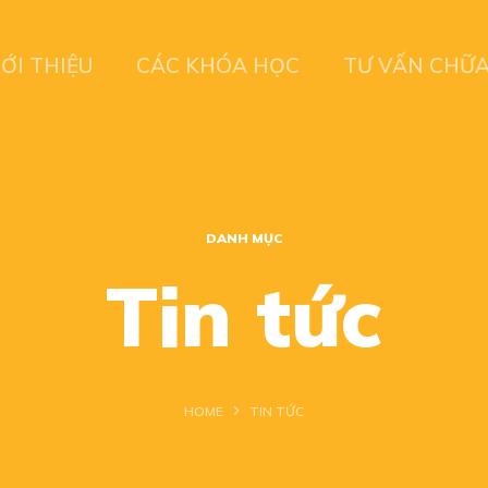
IỚI THIỆU
CÁC KHÓA HỌC
TƯ VẤN CHỮ
DANH MỤC
Tin tức
HOME
TIN TỨC