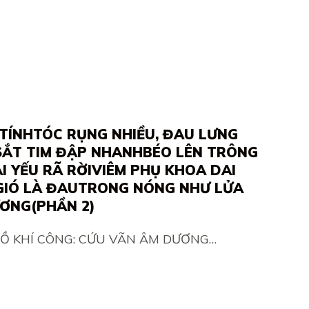
TÍNHTÓC RỤNG NHIỀU, ĐAU LƯNG
 SẮT TIM ĐẬP NHANHBÉO LÊN TRÔNG
I YẾU RÃ RỜIVIÊM PHỤ KHOA DAI
 GIÓ LÀ ĐAUTRONG NÓNG NHƯ LỬA
ƯƠNG(PHẦN 2)
ĐỒ KHÍ CÔNG: CỨU VÃN ÂM DƯƠNG…