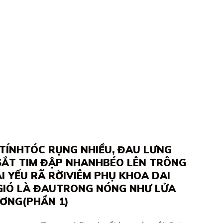
TÍNHTÓC RỤNG NHIỀU, ĐAU LƯNG
 SẮT TIM ĐẬP NHANHBÉO LÊN TRÔNG
I YẾU RÃ RỜIVIÊM PHỤ KHOA DAI
 GIÓ LÀ ĐAUTRONG NÓNG NHƯ LỬA
ƯƠNG(PHẦN 1)