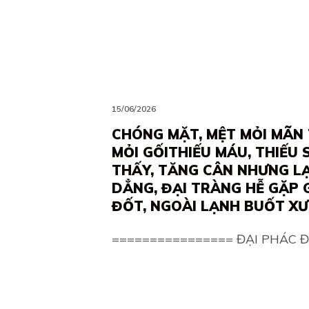
15/06/2026
CHÓNG MẶT, MỆT MỎI MÃN 
MỎI GỐITHIẾU MÁU, THIẾU
THẤY, TĂNG CÂN NHƯNG LẠ
DẲNG, ĐẠI TRÀNG HỄ GẶP
ĐỐT, NGOÀI LẠNH BUỐT X
================ ĐẠI PHÁC 