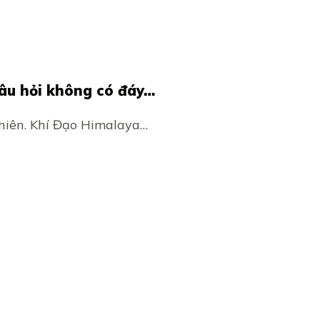
u hỏi không có đáy…
hiên. Khí Đạo Himalaya…