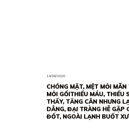
14/06/2026
CHÓNG MẶT, MỆT MỎI MÃN 
MỎI GỐITHIẾU MÁU, THIẾU
THẤY, TĂNG CÂN NHƯNG LẠ
DẲNG, ĐẠI TRÀNG HỄ GẶP
ĐỐT, NGOÀI LẠNH BUỐT X