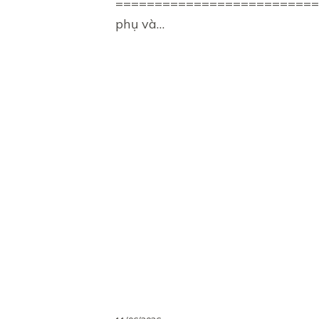
=============================
phụ và…