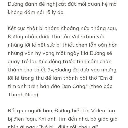
Đương đành đề nghị cắt đứt mối quan hệ mà
không dám nói rõ lý do.
Kết cục thật bi thảm: Khoảng nửa tháng sau,
Đương nhận được thư của Valentina với
những lời lẽ hết sức bi thiết chen lẫn oán hờn
nhưng vẫn hy vọng một ngày kia Đương sẽ
quay trở lại. Xúc động trước tình cảm chân
thành tha thiết ấy, Đương đã dựa vào những
lời lẽ trong thư để làm thành bài thơ “Em đi
tìm anh trên bán đảo Ban Căng.” (theo báo
Thanh Nien)
Rồi qua người bạn, Đương biết tin Valentina
bị điên loạn. Khi anh tìm đến nhà, bà giáo già
nhìn ái ngại: “Nó bị… điên rồi, cháu ạ!”