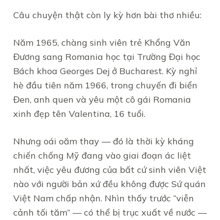
Câu chuyện thật còn ly kỳ hơn bài thơ nhiều:
Năm 1965, chàng sinh viên trẻ Khổng Văn
Đương sang Romania học tại Trường Đại học
Bách khoa Georges Dej ở Bucharest. Kỳ nghỉ
hè đầu tiên năm 1966, trong chuyến đi biển
Đen, anh quen và yêu một cô gái Romania
xinh đẹp tên Valentina, 16 tuổi.
Nhưng oái oăm thay — đó là thời kỳ kháng
chiến chống Mỹ đang vào giai đoạn ác liệt
nhất, việc yêu đương của bất cứ sinh viên Việt
nào với người bản xứ đều không được Sứ quán
Việt Nam chấp nhận. Nhìn thấy trước “viễn
cảnh tối tăm” — có thể bị trục xuất về nước —