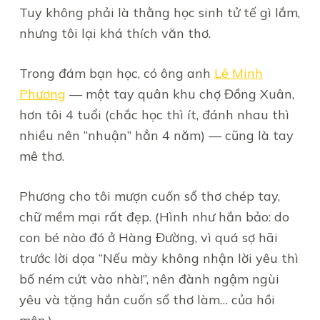
Tuy không phải là thằng học sinh tử tế gì lắm,
nhưng tôi lại khá thích văn thơ.
Trong đám bạn học, có ông anh
Lê Minh
Phương
— một tay quân khu chợ Đồng Xuân,
hơn tôi 4 tuổi (chắc học thì ít, đánh nhau thì
nhiều nên “nhuận” hẳn 4 năm) — cũng là tay
mê thơ.
Phương cho tôi mượn cuốn sổ thơ chép tay,
chữ mềm mại rất đẹp. (Hình như hắn bảo: do
con bé nào đó ở Hàng Đường, vì quá sợ hãi
trước lời dọa “Nếu mày không nhận lời yêu thì
bố ném cứt vào nhà!”, nên đành ngậm ngùi
yêu và tặng hắn cuốn sổ thơ làm… của hồi