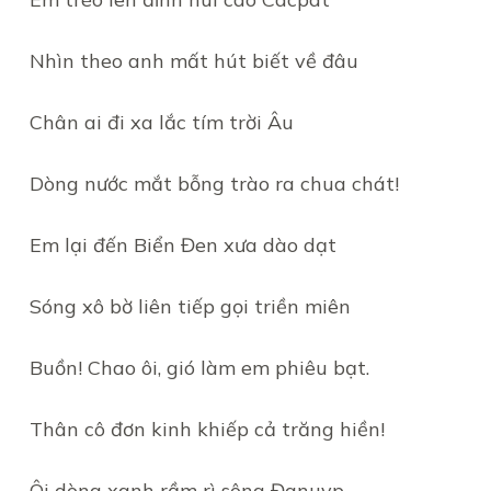
Nhìn theo anh mất hút biết về đâu
Chân ai đi xa lắc tím trời Âu
Dòng nước mắt bỗng trào ra chua chát!
Em lại đến Biển Đen xưa dào dạt
Sóng xô bờ liên tiếp gọi triền miên
Buồn! Chao ôi, gió làm em phiêu bạt.
Thân cô đơn kinh khiếp cả trăng hiền!
Ôi dòng xanh rầm rì sông Đanuyp