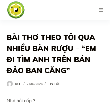
S
k
i
p
t
BÀI THƠ THEO TÔI QUA
o
NHIỀU BÀN RƯỢU – “EM
c
o
ĐI TÌM ANH TRÊN BÁN
n
ĐẢO BAN CĂNG”
t
e
n
KCH
21/04/2026
TIN TỨC
t
Nhớ hồi cấp 3…