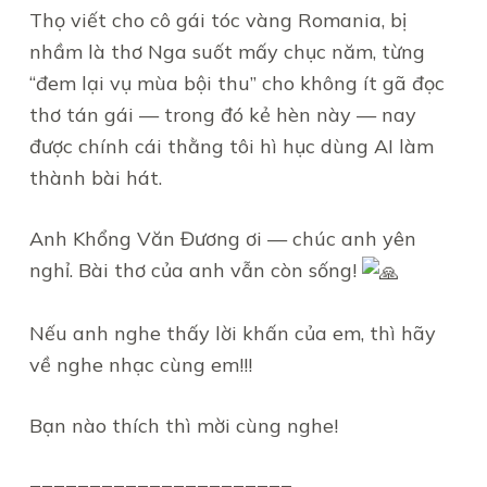
Thọ viết cho cô gái tóc vàng Romania, bị
nhầm là thơ Nga suốt mấy chục năm, từng
“đem lại vụ mùa bội thu” cho không ít gã đọc
thơ tán gái — trong đó kẻ hèn này — nay
được chính cái thằng tôi hì hục dùng AI làm
thành bài hát.
Anh Khổng Văn Đương ơi — chúc anh yên
nghỉ. Bài thơ của anh vẫn còn sống!
Nếu anh nghe thấy lời khấn của em, thì hãy
về nghe nhạc cùng em!!!
Bạn nào thích thì mời cùng nghe!
======================