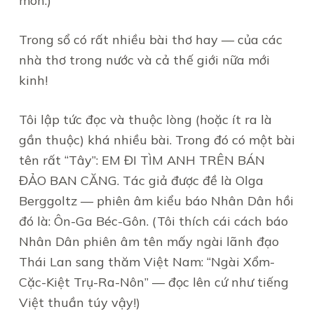
môn.)
Trong sổ có rất nhiều bài thơ hay — của các
nhà thơ trong nước và cả thế giới nữa mới
kinh!
Tôi lập tức đọc và thuộc lòng (hoặc ít ra là
gần thuộc) khá nhiều bài. Trong đó có một bài
tên rất “Tây”: EM ĐI TÌM ANH TRÊN BÁN
ĐẢO BAN CĂNG. Tác giả được đề là Olga
Berggoltz — phiên âm kiểu báo Nhân Dân hồi
đó là: Ôn-Ga Béc-Gôn. (Tôi thích cái cách báo
Nhân Dân phiên âm tên mấy ngài lãnh đạo
Thái Lan sang thăm Việt Nam: “Ngài Xổm-
Cặc-Kiệt Trụ-Ra-Nôn” — đọc lên cứ như tiếng
Việt thuần túy vậy!)