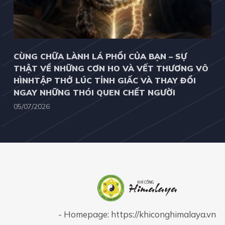
CÙNG CHỮA LÀNH LÁ PHỔI CỦA BẠN – SỰ
THẬT VỀ NHỮNG CƠN HO VÀ VẾT THƯƠNG VÔ
HÌNHTẬP THỞ LÚC TỈNH GIẤC VÀ THAY ĐỔI
NGAY NHỮNG THÓI QUEN CHẾT NGƯỜI
05/07/2026
- Homepage:
https://khiconghimalaya.vn