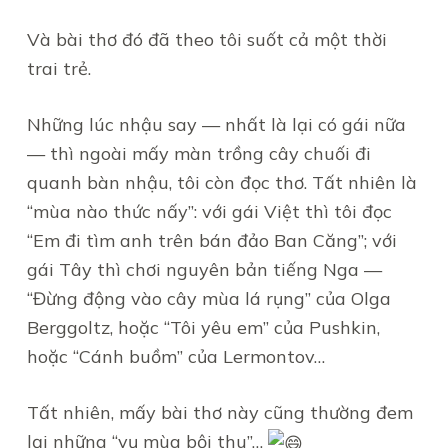
Và bài thơ đó đã theo tôi suốt cả một thời
trai trẻ.
Những lúc nhậu say — nhất là lại có gái nữa
— thì ngoài mấy màn trồng cây chuối đi
quanh bàn nhậu, tôi còn đọc thơ. Tất nhiên là
“mùa nào thức nấy”: với gái Việt thì tôi đọc
“Em đi tìm anh trên bán đảo Ban Căng”; với
gái Tây thì chơi nguyên bản tiếng Nga —
“Đừng động vào cây mùa lá rụng” của Olga
Berggoltz, hoặc “Tôi yêu em” của Pushkin,
hoặc “Cánh buồm” của Lermontov…
Tất nhiên, mấy bài thơ này cũng thường đem
lại những “vụ mùa bội thu”…