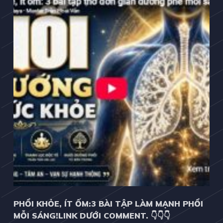
PHỔI KHỎE, ÍT ỐM:3 BÀI TẬP LÀM MẠNH PHỔI
MỖI SÁNG!LINK DƯỚI COMMENT. 👇👇👇