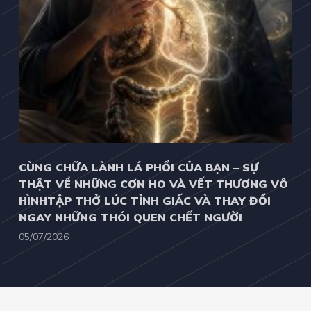
CÙNG CHỮA LÀNH LÁ PHỔI CỦA BẠN – SỰ
THẬT VỀ NHỮNG CƠN HO VÀ VẾT THƯƠNG VÔ
HÌNHTẬP THỞ LÚC TỈNH GIẤC VÀ THAY ĐỔI
NGAY NHỮNG THÓI QUEN CHẾT NGƯỜI
05/07/2026