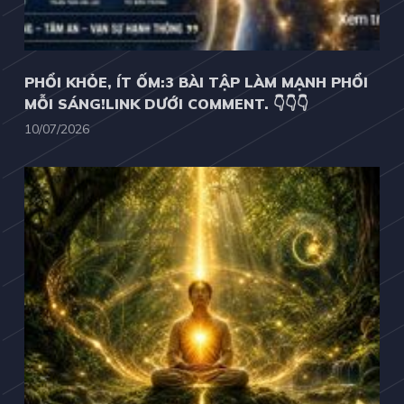
PHỔI KHỎE, ÍT ỐM:3 BÀI TẬP LÀM MẠNH PHỔI
MỖI SÁNG!LINK DƯỚI COMMENT. 👇👇👇
10/07/2026