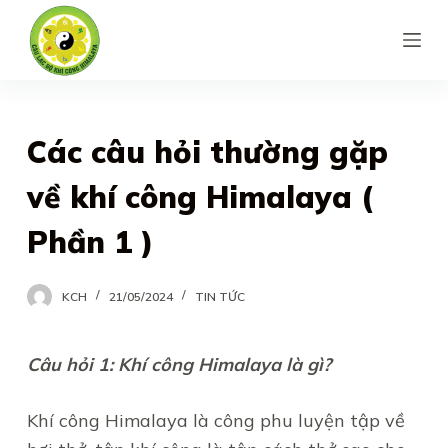
S
k
i
p
t
Các câu hỏi thường gặp
o
về khí công Himalaya (
c
o
Phần 1 )
n
t
KCH
21/05/2024
TIN TỨC
e
n
Câu hỏi 1: Khí công Himalaya là gì?
t
Khí công Himalaya là công phu luyện tập về