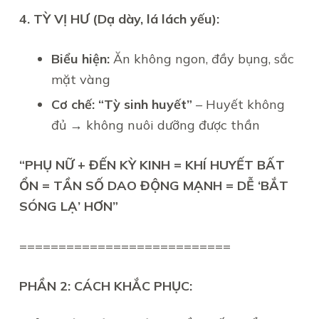
4. TỲ VỊ HƯ (Dạ dày, lá lách yếu):
Biểu hiện:
Ăn không ngon, đầy bụng, sắc
mặt vàng
Cơ chế:
“Tỳ sinh huyết”
– Huyết không
đủ → không nuôi dưỡng được thần
“PHỤ NỮ + ĐẾN KỲ KINH = KHÍ HUYẾT BẤT
ỔN = TẦN SỐ DAO ĐỘNG MẠNH = DỄ ‘BẮT
SÓNG LẠ’ HƠN”
===========================
PHẦN 2: CÁCH KHẮC PHỤC: