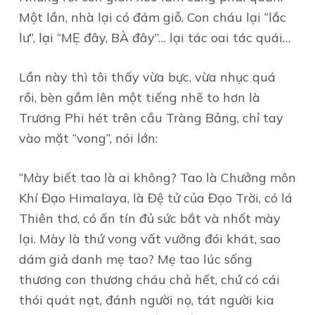
Một lần, nhà lại có đám giỗ. Con cháu lại “lắc
lư”, lại “MẸ đây, BÀ đây”… lại tác oai tác quái…
Lần này thì tôi thấy vừa bực, vừa nhục quá
rồi, bèn gầm lên một tiếng nhẽ to hơn là
Trương Phi hét trên cầu Tràng Bảng, chỉ tay
vào mặt “vong”, nói lớn:
“Mày biết tao là ai không? Tao là Chưởng môn
Khí Đạo Himalaya, là Đệ tử của Đạo Trời, có lá
Thiên thơ, có ấn tín đủ sức bắt và nhốt mày
lại. Mày là thứ vong vất vưởng đói khát, sao
dám giả danh mẹ tao? Mẹ tao lúc sống
thương con thương cháu chả hết, chứ có cái
thói quát nạt, đánh người nọ, tát người kia