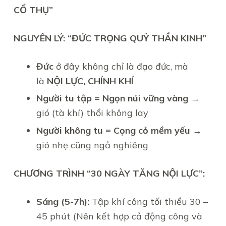
CỔ THỤ”
NGUYÊN LÝ: “ĐỨC TRỌNG QUỶ THẦN KINH”
Đức
ở đây không chỉ là đạo đức, mà
là
NỘI LỰC, CHÍNH KHÍ
Người tu tập = Ngọn núi vững vàng
→
gió (tà khí) thổi không lay
Người không tu = Cọng cỏ mềm yếu
→
gió nhẹ cũng ngả nghiêng
CHƯƠNG TRÌNH “30 NGÀY TĂNG NỘI LỰC”:
Sáng (5-7h):
Tập khí công tối thiểu 30 –
45 phút (Nên kết hợp cả động công và