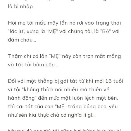
là bị nhập.
Hồi mẹ tôi mất, mấy lần nó rơi vào trạng thái
“lắc lư”, xưng là “MẸ” với chúng tôi, là “BÀ” với
đám cháu…
Thậm chí có lần “MẸ” này còn trợn mắt mắng
và tát tôi bôm bốp…
Đối với một thằng bị gái tát từ khi mới 18 tuổi
vì tội “không thích nói nhiều mà thiên về
hành động” đến mức mặt luôn lệch một bên,
thì cái tát của con “MẸ” trắng bủng beo, yếu
như sên kia thực chả có nghĩa lí gì…