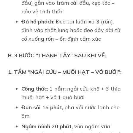
đầu) gắn vào trâm cài đầu, kẹp tóc –
bảo vệ tinh thần
Đá hổ phách:
Đeo tại luân xa 3 (rốn),
đính vào thắt lưng hoặc đeo dây dài từ
cổ xuống rốn – ổn định cảm xúc
B. 3 BƯỚC “THANH TẨY” SAU KHI VỀ:
1. TẮM “NGẢI CỨU – MUỐI HẠT – VỎ BƯỞI”:
Công thức:
1 nắm ngải cứu khô + 3 thìa
muối hạt + vỏ 1 quả bưởi
Đun sôi 15 phút
, pha với nước lạnh cho
ấm
Ngâm mình 20 phút,
vừa ngâm vừa