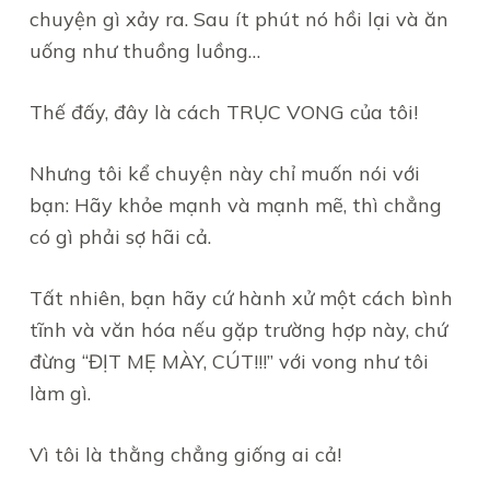
chuyện gì xảy ra. Sau ít phút nó hồi lại và ăn
uống như thuồng luồng…
Thế đấy, đây là cách TRỤC VONG của tôi!
Nhưng tôi kể chuyện này chỉ muốn nói với
bạn: Hãy khỏe mạnh và mạnh mẽ, thì chẳng
có gì phải sợ hãi cả.
Tất nhiên, bạn hãy cứ hành xử một cách bình
tĩnh và văn hóa nếu gặp trường hợp này, chứ
đừng “ĐỊT MẸ MÀY, CÚT!!!” với vong như tôi
làm gì.
Vì tôi là thằng chẳng giống ai cả!