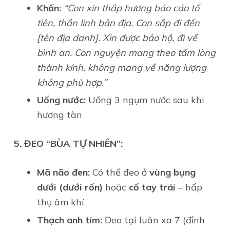
Khấn:
“Con xin thắp hương báo cáo tổ
tiên, thần linh bản địa. Con sắp đi đến
[tên địa danh]. Xin được bảo hộ, đi về
bình an. Con nguyện mang theo tấm lòng
thành kính, không mang về năng lượng
không phù hợp.”
Uống nước:
Uống 3 ngụm nước sau khi
hương tàn
5. ĐEO “BÙA TỰ NHIÊN”:
Mã não đen:
Có thể đeo ở
vùng bụng
dưới (dưới rốn)
hoặc
cổ tay trái
– hấp
thụ âm khí
Thạch anh tím:
Đeo tại luân xa 7 (đỉnh