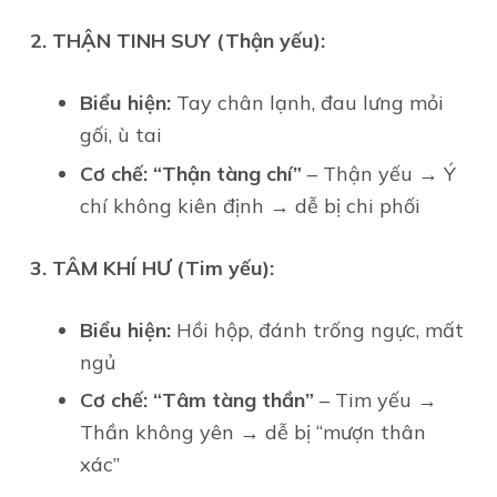
2. THẬN TINH SUY (Thận yếu):
Biểu hiện:
Tay chân lạnh, đau lưng mỏi
gối, ù tai
Cơ chế:
“Thận tàng chí”
– Thận yếu → Ý
chí không kiên định → dễ bị chi phối
3. TÂM KHÍ HƯ (Tim yếu):
Biểu hiện:
Hồi hộp, đánh trống ngực, mất
ngủ
Cơ chế:
“Tâm tàng thần”
– Tim yếu →
Thần không yên → dễ bị “mượn thân
xác”