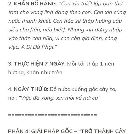
2.
KHẤN RÕ RÀNG:
“Con xin thiết lập bàn thờ
tạm cho vong linh đang theo con. Con xin cúng
nước thanh khiết. Con hứa sẽ thắp hương cầu
siêu cho [tên, nếu biết]. Nhưng xin đừng nhập
vào thân con nữa, vì con còn gia đình, công
việc. A Di Đà Phật.”
3.
THỰC HIỆN 7 NGÀY:
Mỗi tối thắp 1 nén
hương, khấn như trên
4.
NGÀY THỨ 8:
Đổ nước xuống gốc cây to,
nói:
“Việc đã xong, xin mời về nơi cũ”
===========================
PHẦN 4: GIẢI PHÁP GỐC – “TRỞ THÀNH CÂY