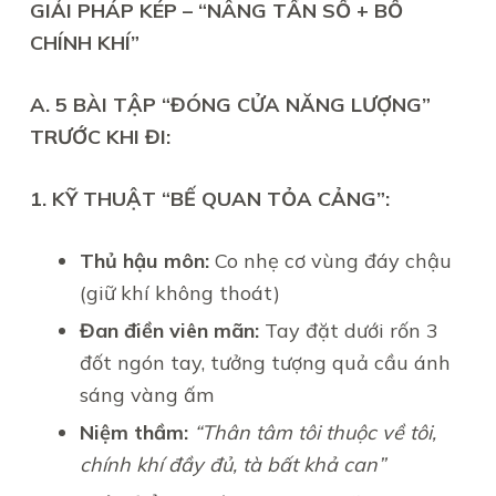
GIẢI PHÁP KÉP – “NÂNG TẦN SỐ + BỔ
CHÍNH KHÍ”
A. 5 BÀI TẬP “ĐÓNG CỬA NĂNG LƯỢNG”
TRƯỚC KHI ĐI:
1. KỸ THUẬT “BẾ QUAN TỎA CẢNG”:
Thủ hậu môn:
Co nhẹ cơ vùng đáy chậu
(giữ khí không thoát)
Đan điền viên mãn:
Tay đặt dưới rốn 3
đốt ngón tay, tưởng tượng quả cầu ánh
sáng vàng ấm
Niệm thầm:
“Thân tâm tôi thuộc về tôi,
chính khí đầy đủ, tà bất khả can”