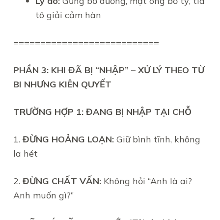
Lý do:
Gừng bổ dương, mật ong bổ tỳ, tía
tô giải cảm hàn
===========================
PHẦN 3: KHI ĐÃ BỊ “NHẬP” – XỬ LÝ THEO TỪ
BI NHƯNG KIÊN QUYẾT
TRƯỜNG HỢP 1: ĐANG BỊ NHẬP TẠI CHỖ
1.
ĐỪNG HOẢNG LOẠN:
Giữ bình tĩnh, không
la hét
2.
ĐỪNG CHẤT VẤN:
Không hỏi “Anh là ai?
Anh muốn gì?”