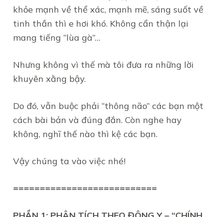
khỏe mạnh về thể xác, mạnh mẽ, sáng suốt về
tinh thần thì e hơi khó. Không cẩn thận lại
mang tiếng “lùa gà”…
Nhưng không vì thế mà tôi đưa ra những lời
khuyên xằng bậy.
Do đó, vẫn buộc phải “thông não” các bạn một
cách bài bản và đúng đắn. Còn nghe hay
không, nghĩ thế nào thì kệ các bạn.
Vậy chúng ta vào việc nhé!
===========================
PHẦN 1: PHÂN TÍCH THEO ĐÔNG Y – “CHÍNH