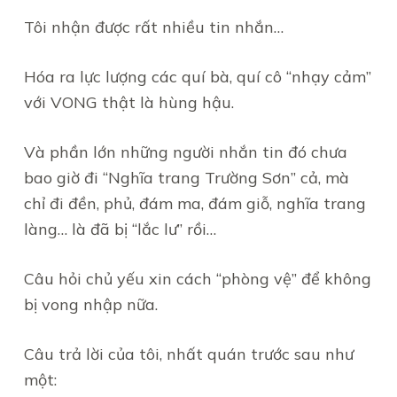
Tôi nhận được rất nhiều tin nhắn…
Hóa ra lực lượng các quí bà, quí cô “nhạy cảm”
với VONG thật là hùng hậu.
Và phần lớn những người nhắn tin đó chưa
bao giờ đi “Nghĩa trang Trường Sơn” cả, mà
chỉ đi đền, phủ, đám ma, đám giỗ, nghĩa trang
làng… là đã bị “lắc lư” rồi…
Câu hỏi chủ yếu xin cách “phòng vệ” để không
bị vong nhập nữa.
Câu trả lời của tôi, nhất quán trước sau như
một: