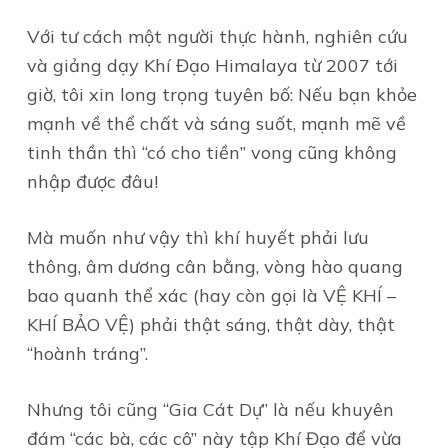
Với tư cách một người thực hành, nghiên cứu
và giảng dạy Khí Đạo Himalaya từ 2007 tới
giờ, tôi xin long trọng tuyên bố: Nếu bạn khỏe
mạnh về thể chất và sáng suốt, mạnh mẽ về
tinh thần thì “có cho tiền” vong cũng không
nhập được đâu!
Mà muốn như vậy thì khí huyết phải lưu
thông, âm dương cân bằng, vòng hào quang
bao quanh thể xác (hay còn gọi là VỆ KHÍ –
KHÍ BẢO VỆ) phải thật sáng, thật dày, thật
“hoành tráng”.
Nhưng tôi cũng “Gia Cát Dự” là nếu khuyên
đám “các bà, các cô” này tập Khí Đạo để vừa