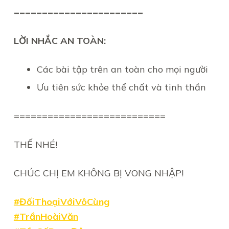
=======================
LỜI NHẮC AN TOÀN:
Các bài tập trên an toàn cho mọi người
Ưu tiên sức khỏe thể chất và tinh thần
===========================
THẾ NHÉ!
CHÚC CHỊ EM KHÔNG BỊ VONG NHẬP!
#ĐốiThoạiVớiVôCùng
#TrầnHoàiVăn