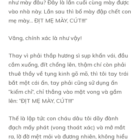
như mày đâu? Đây là lần cuối cùng mày được
vào nhà này. Lần sau thì bố mày đập chết con
mẹ mày… ĐỊT MẸ MÀY, CÚT!!!”
Vâng, chính xác là như vậy!
Thay vì phải thắp hương sì sụp khấn vái, đầu
cắm xuống, đít chổng lên, thậm chí còn phải
thuê thầy về tụng kinh gõ mõ, thì tôi tay trái
bắt một cái ấn, tay phải cũng sử dụng ấn
“kiếm chỉ”, chỉ thẳng vào mặt vong và gầm
lên: “ĐỊT MẸ MÀY, CÚT!!!”
Thế là lập tức con cháu dâu tôi dãy đành
đạch mấy phát (vong thoát xác) và mở mắt
ra, lờ đờ mệt mỏi và đương nhiên, không hiểu