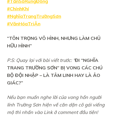
#TầnSốRungĐộng
#ChínhKhí
#NghĩaTrangTrườngSơn
#VănHóaTriÂn
“TÔN TRỌNG VÔ HÌNH, NHƯNG LÀM CHỦ
HỮU HÌNH”
P.S: Quay lại với bài viết trước: “
ĐI “NGHĨA
TRANG TRƯỜNG SƠN” BỊ VONG CÁC CHÚ
BỘ ĐỘI NHẬP – LÀ TÂM LINH HAY LÀ ẢO
GIÁC?”
Nếu bạn muốn nghe lời của vong hồn người
lính Trường Sơn hiện về căn dặn cô gái viếng
mộ thì nhấn vào Link ở comment đầu tiên!