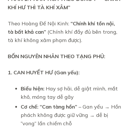
KHÍ HƯ THÌ TÀ KHÍ XÂM”
Theo Hoàng Đế Nội Kinh:
“Chính khí tồn nội,
tà bất khả can”
(Chính khí đầy đủ bên trong,
tà khí không xâm phạm được).
BỐN NGUYÊN NHÂN THEO TẠNG PHỦ:
1. CAN HUYẾT HƯ (Gan yếu):
Biểu hiện:
Hay sợ hãi, dễ giật mình, mắt
khô, móng tay dễ gãy
Cơ chế:
“Can tàng hồn”
– Gan yếu → Hồn
phách không được giữ vững → dễ bị
“vong” lấn chiếm chỗ