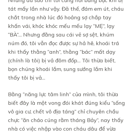
Nhưng dù sao thì tôi cũng hơi bừng bực khi bị
tát mấy lần như vậy. Đã thế, đám em út, cháu
chắt trong nhà lúc đó hoảng sợ chắp tay
khấn vái, khóc khóc mếu mếu lạy “MẸ”, lạy
“BÀ”… Nhưng đằng sau cái vẻ sợ sệt, khúm
núm đó, tôi vẫn đọc được sự hả hê, khoái trá
khi thấy thằng “anh”, thằng “bác” mất dạy
(chính là tôi) bị vả đôm đốp… Tôi thừa biết,
bọn chúng khoái lắm, sung sướng lắm khi
thấy tôi bị vả…
Bằng “năng lực tâm linh” của mình, tôi thừa
biết đây là một vong đói khát đúng kiểu “sống
vô gia cư, chết vô địa táng” chỉ chuyên chầu
chực “ăn cháo cúng rằm tháng Bảy”, nay thấy
nhà có việc nhập vào con cháu dâu để vừa