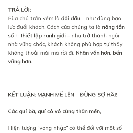
TRẢ LỜI:
Bùa chú trấn yểm là
đối đầu
– như dùng bạo
lực đuổi khách. Cách của chúng ta là
nâng tần
số + thiết lập ranh giới
– như trở thành ngôi
nhà vững chắc, khách không phù hợp tự thấy
không thoải mái mà rời đi.
Nhân văn hơn, bền
vững hơn.
====================
KẾT LUẬN: MẠNH MẼ LÊN – ĐỪNG SỢ HÃI!
Các quí bà, quí cô vô cùng thân mến,
Hiện tượng “vong nhập” có thể đối với một số