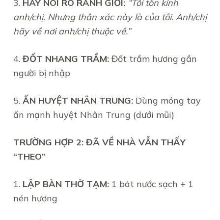
3.
HÃY NÓI RÕ RANH GIỚI:
“Tôi tôn kính
anh/chị. Nhưng thân xác này là của tôi. Anh/chị
hãy về nơi anh/chị thuộc về.”
4.
ĐỐT NHANG TRẦM:
Đốt trầm hương gần
người bị nhập
5.
ẤN HUYỆT NHÂN TRUNG:
Dùng móng tay
ấn mạnh huyệt Nhân Trung (dưới mũi)
TRƯỜNG HỢP 2: ĐÃ VỀ NHÀ VẪN THẤY
“THEO”
1.
LẬP BÀN THỜ TẠM:
1 bát nước sạch + 1
nén hương