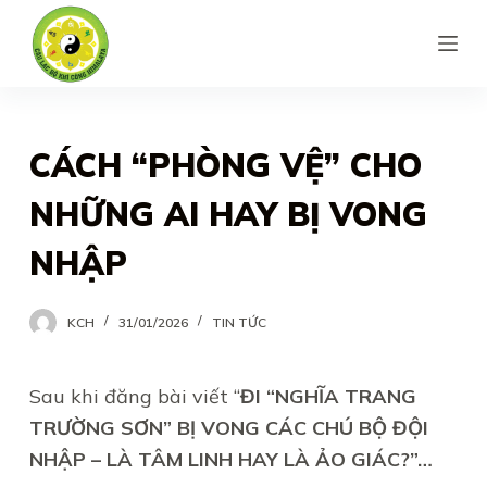
S
k
i
p
t
CÁCH “PHÒNG VỆ” CHO
o
NHỮNG AI HAY BỊ VONG
c
o
NHẬP
n
t
KCH
31/01/2026
TIN TỨC
e
n
Sau khi đăng bài viết “
ĐI “NGHĨA TRANG
t
TRƯỜNG SƠN” BỊ VONG CÁC CHÚ BỘ ĐỘI
NHẬP – LÀ TÂM LINH HAY LÀ ẢO GIÁC?”…