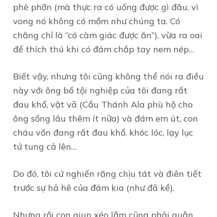
phè phỡn (mà thực ra có uống được gì đâu, vì
vong nó không có mồm như chúng ta. Có
chăng chỉ là “có càm giác được ăn”), vừa ra oai
để thích thú khi có đám chắp tay nem nép…
Biết vậy, nhưng tôi cũng không thể nói ra điều
này với ông bố tội nghiệp của tôi đang rất
đau khổ, vật vã (Cầu Thánh Ala phù hộ cho
ông sống lâu thêm ít nữa) và đám em út, con
cháu vốn đang rất đau khổ, khóc lóc, lạy lục
tứ tung cả lên…
Do đó, tôi cứ nghiến răng chịu tát và điên tiết
trước sự hả hê của đám kia (như đã kể).
Nhưng rồi con giun xéo lắm cũng phải quằn.