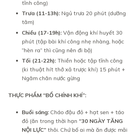
tĩnh công)
Trưa (11-13h):
Ngủ trưa 20 phút (dưỡng
tâm)
Chiều (17-19h):
Vận động khí huyết 30
phút (tập bài khí công nhẹ nhàng, hoặc
“hèn ra” thì cũng nên đi bộ)
Tối (21-22h):
Thiền hoặc tập tĩnh công
(ki thuật hít thở xả trược khí) 15 phút +
Ngâm chân nước gừng
THỰC PHẨM “BỔ CHÍNH KHÍ”:
Buổi sáng:
Cháo đậu đỏ + hạt sen + táo
đỏ (ăn trong thời hạn
“30 NGÀY TĂNG
NỘI LỰC”
thôi. Chứ bố ai mà ăn được mãi