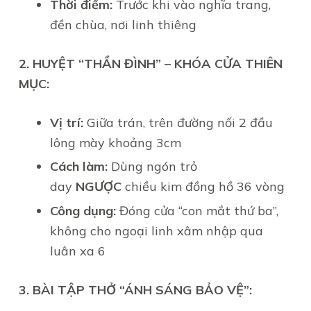
Thời điểm:
Trước khi vào nghĩa trang,
đền chùa, nơi linh thiêng
2. HUYỆT “THẦN ĐÌNH” – KHÓA CỬA THIÊN
MỤC:
Vị trí:
Giữa trán, trên đường nối 2 đầu
lông mày khoảng 3cm
Cách làm:
Dùng ngón trỏ
day
NGƯỢC
chiều kim đồng hồ 36 vòng
Công dụng:
Đóng cửa “con mắt thứ ba”,
không cho ngoại linh xâm nhập qua
luân xa 6
3. BÀI TẬP THỞ “ÁNH SÁNG BẢO VỆ”: