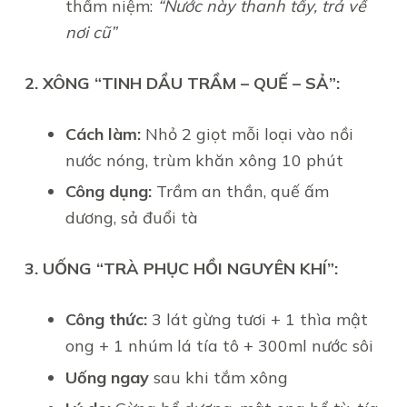
thầm niệm:
“Nước này thanh tẩy, trả về
nơi cũ”
2. XÔNG “TINH DẦU TRẦM – QUẾ – SẢ”:
Cách làm:
Nhỏ 2 giọt mỗi loại vào nồi
nước nóng, trùm khăn xông 10 phút
Công dụng:
Trầm an thần, quế ấm
dương, sả đuổi tà
3. UỐNG “TRÀ PHỤC HỒI NGUYÊN KHÍ”:
Công thức:
3 lát gừng tươi + 1 thìa mật
ong + 1 nhúm lá tía tô + 300ml nước sôi
Uống ngay
sau khi tắm xông