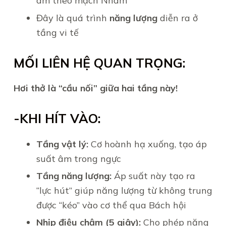
âm theo mạch Nhâm
Đây là quá trình
năng lượng
diễn ra ở
tầng vi tế
MỐI LIÊN HỆ QUAN TRỌNG:
Hơi thở là “cầu nối” giữa hai tầng này!
-KHI HÍT VÀO:
Tầng vật lý:
Cơ hoành hạ xuống, tạo áp
suất âm trong ngực
Tầng năng lượng:
Áp suất này tạo ra
“lực hút” giúp năng lượng từ không trung
được “kéo” vào cơ thể qua Bách hội
Nhịp điệu chậm (5 giây):
Cho phép năng