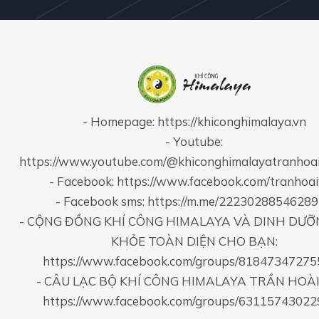
- Homepage:
https://khiconghimalaya.vn
- Youtube:
https://www.youtube.com/@khiconghimalayatranhoa
- Facebook:
https://www.facebook.com/tranhoa
- Facebook sms:
https://m.me/2223028854628
- CỘNG ĐỒNG KHÍ CÔNG HIMALAYA VÀ DINH DƯỠ
KHỎE TOÀN DIỆN CHO BẠN:
https://www.facebook.com/groups/8184734727
- CÂU LẠC BỘ KHÍ CÔNG HIMALAYA TRẦN HOÀI
https://www.facebook.com/groups/6311574302