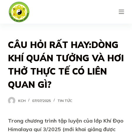
S
k
i
p
t
CÂU HỎI RẤT HAY:DÒNG
o
KHÍ QUÁN TƯỞNG VÀ HƠI
c
o
THỞ THỰC TẾ CÓ LIÊN
n
QUAN GÌ?
t
e
n
KCH
07/07/2025
TIN TỨC
t
Trong chương trình tập luyện của lớp Khí Đạo
Himalaya quí 3/2025 (mới khai giảng được