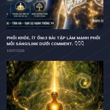
PHỔI KHỎE, ÍT ỐM:3 BÀI TẬP LÀM MẠNH PHỔI
MỖI SÁNG!LINK DƯỚI COMMENT. 👇👇👇
10/07/2026