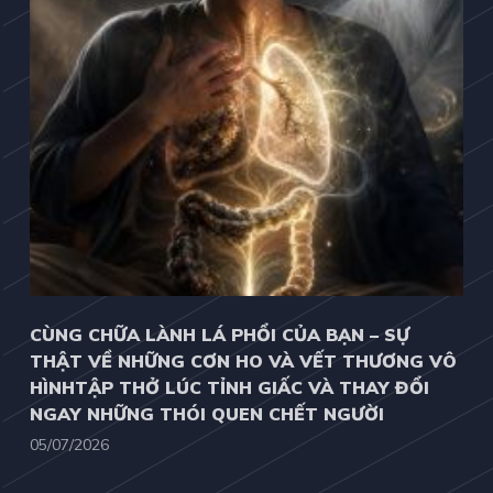
CÙNG CHỮA LÀNH LÁ PHỔI CỦA BẠN – SỰ
THẬT VỀ NHỮNG CƠN HO VÀ VẾT THƯƠNG VÔ
HÌNHTẬP THỞ LÚC TỈNH GIẤC VÀ THAY ĐỔI
NGAY NHỮNG THÓI QUEN CHẾT NGƯỜI
05/07/2026