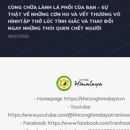
CÙNG CHỮA LÀNH LÁ PHỔI CỦA BẠN – SỰ
THẬT VỀ NHỮNG CƠN HO VÀ VẾT THƯƠNG VÔ
HÌNHTẬP THỞ LÚC TỈNH GIẤC VÀ THAY ĐỔI
NGAY NHỮNG THÓI QUEN CHẾT NGƯỜI
05/07/2026
- Homepage:
https://khiconghimalaya.vn
- Youtube:
https://www.youtube.com/@khiconghimalayatranhoa
- Facebook:
https://www.facebook.com/tranhoa