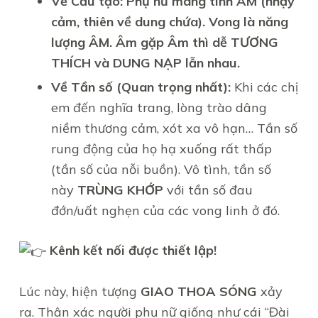
Về Cấu tạo: Phụ nữ mang tính ÂM (nhạy
cảm, thiên về dung chứa). Vong là năng
lượng ÂM. Âm gặp Âm thì dễ TƯƠNG
THÍCH và DUNG NẠP lẫn nhau.
Về Tần số (Quan trọng nhất):
Khi các chị
em đến nghĩa trang, lòng trào dâng
niềm thương cảm, xót xa vô hạn… Tần số
rung động của họ hạ xuống rất thấp
(tần số của nỗi buồn). Vô tình, tần số
này
TRÙNG KHỚP
với tần số đau
đớn/uất nghẹn của các vong linh ở đó.
Kênh kết nối được thiết lập!
Lúc này, hiện tượng
GIAO THOA SÓNG
xảy
ra. Thân xác người phụ nữ giống như cái “Đài