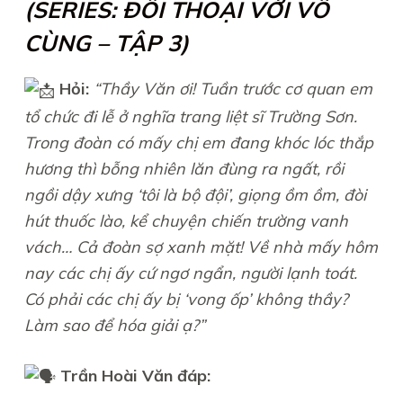
(SERIES: ĐỐI THOẠI VỚI VÔ
CÙNG – TẬP 3)
Hỏi:
“Thầy Văn ơi! Tuần trước cơ quan em
tổ chức đi lễ ở nghĩa trang liệt sĩ Trường Sơn.
Trong đoàn có mấy chị em đang khóc lóc thắp
hương thì bỗng nhiên lăn đùng ra ngất, rồi
ngồi dậy xưng ‘tôi là bộ đội’, giọng ồm ồm, đòi
hút thuốc lào, kể chuyện chiến trường vanh
vách… Cả đoàn sợ xanh mặt! Về nhà mấy hôm
nay các chị ấy cứ ngơ ngẩn, người lạnh toát.
Có phải các chị ấy bị ‘vong ốp’ không thầy?
Làm sao để hóa giải ạ?”
Trần Hoài Văn đáp: