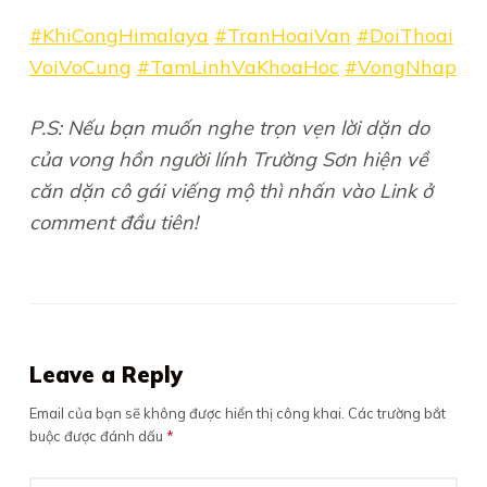
#KhiCongHimalaya
#TranHoaiVan
#DoiThoai
VoiVoCung
#TamLinhVaKhoaHoc
#VongNhap
P.S: Nếu bạn muốn nghe trọn vẹn lời dặn do
của vong hồn người lính Trường Sơn hiện về
căn dặn cô gái viếng mộ thì nhấn vào Link ở
comment đầu tiên!
Leave a Reply
Email của bạn sẽ không được hiển thị công khai.
Các trường bắt
buộc được đánh dấu
*