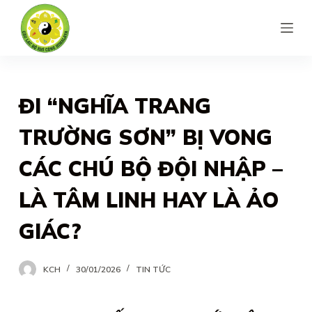
S
k
i
p
t
ĐI “NGHĨA TRANG
o
TRƯỜNG SƠN” BỊ VONG
c
o
CÁC CHÚ BỘ ĐỘI NHẬP –
n
LÀ TÂM LINH HAY LÀ ẢO
t
e
GIÁC?
n
t
KCH
30/01/2026
TIN TỨC