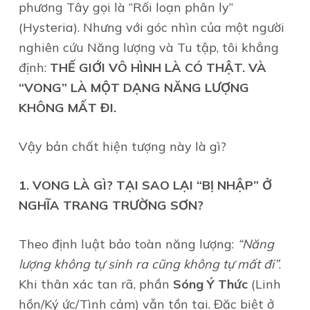
phương Tây gọi là “Rối loạn phân ly”
(Hysteria). Nhưng với góc nhìn của một người
nghiên cứu Năng lượng và Tu tập, tôi khẳng
định:
THẾ GIỚI VÔ HÌNH LÀ CÓ THẬT. VÀ
“VONG” LÀ MỘT DẠNG NĂNG LƯỢNG
KHÔNG MẤT ĐI.
Vậy bản chất hiện tượng này là gì?
1. VONG LÀ GÌ? TẠI SAO LẠI “BỊ NHẬP” Ở
NGHĨA TRANG TRƯỜNG SƠN?
Theo định luật bảo toàn năng lượng:
“Năng
lượng không tự sinh ra cũng không tự mất đi”
.
Khi thân xác tan rã, phần
Sóng Ý Thức
(Linh
hồn/Ký ức/Tình cảm) vẫn tồn tại. Đặc biệt ở