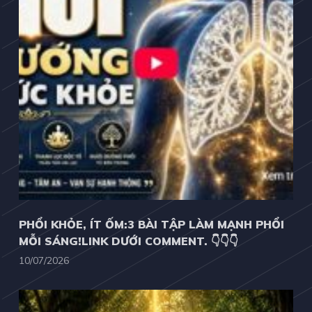
PHỔI KHỎE, ÍT ỐM:3 BÀI TẬP LÀM MẠNH PHỔI
MỖI SÁNG!LINK DƯỚI COMMENT. 👇👇👇
10/07/2026