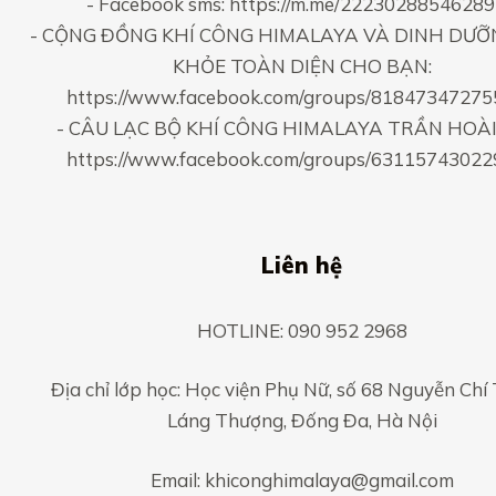
- Facebook sms:
https://m.me/2223028854628
- CỘNG ĐỒNG KHÍ CÔNG HIMALAYA VÀ DINH DƯỠ
KHỎE TOÀN DIỆN CHO BẠN:
https://www.facebook.com/groups/8184734727
- CÂU LẠC BỘ KHÍ CÔNG HIMALAYA TRẦN HOÀI
https://www.facebook.com/groups/6311574302
Liên hệ
HOTLINE: 090 952 2968
Địa chỉ lớp học: Học viện Phụ Nữ, số 68 Nguyễn Chí
Láng Thượng, Đống Đa, Hà Nội
Email: khiconghimalaya@gmail.com