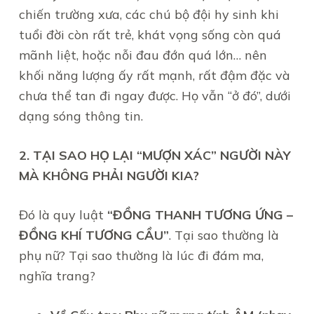
chiến trường xưa, các chú bộ đội hy sinh khi
tuổi đời còn rất trẻ, khát vọng sống còn quá
mãnh liệt, hoặc nỗi đau đớn quá lớn… nên
khối năng lượng ấy rất mạnh, rất đậm đặc và
chưa thể tan đi ngay được. Họ vẫn “ở đó”, dưới
dạng sóng thông tin.
2. TẠI SAO HỌ LẠI “MƯỢN XÁC” NGƯỜI NÀY
MÀ KHÔNG PHẢI NGƯỜI KIA?
Đó là quy luật
“ĐỒNG THANH TƯƠNG ỨNG –
ĐỒNG KHÍ TƯƠNG CẦU”
. Tại sao thường là
phụ nữ? Tại sao thường là lúc đi đám ma,
nghĩa trang?