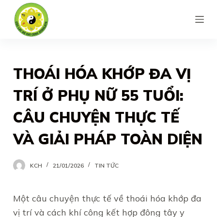
S
k
i
p
t
THOÁI HÓA KHỚP ĐA VỊ
o
TRÍ Ở PHỤ NỮ 55 TUỔI:
c
o
CÂU CHUYỆN THỰC TẾ
n
VÀ GIẢI PHÁP TOÀN DIỆN
t
e
n
KCH
21/01/2026
TIN TỨC
t
Một câu chuyện thực tế về thoái hóa khớp đa
vị trí và cách khí công kết hợp đông tây y