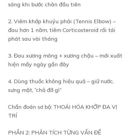
sáng khi bước chân đầu tiên
2. Viêm khớp khuỷu phải (Tennis Elbow) –
đau hơn 1 năm, tiêm Corticosteroid rồi tái
phát sau vài tháng
3. Đau xương mông + xương chậu – mới xuất
hiện mấy ngày gần đây
4. Dùng thuốc không hiệu quả – giữ nước,
sưng mặt, “chả đỡ gì”
Chẩn đoán sơ bộ: THOÁI HÓA KHỚP ĐA VỊ
TRÍ
PHẦN 2: PHÂN TÍCH TỪNG VẤN ĐỀ