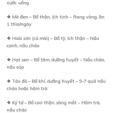
nước uống
❖ Mè đen – Bổ thận, ích tinh – Rang vàng, ăn
1 thìa/ngày
❖ Hoài sơn (củ mài) – Bổ tỳ, ích thận – Nấu
canh, nấu cháo
❖ Hạt sen – Bổ tâm, dưỡng huyết – Nấu cháo,
nấu súp
❖ Táo đỏ – Bổ khí, dưỡng huyết – 5-7 quả nấu
cháo hoặc hãm trà
❖ Kỷ tử – Bổ can thận, sáng mắt – Hãm trà,
nấu cháo