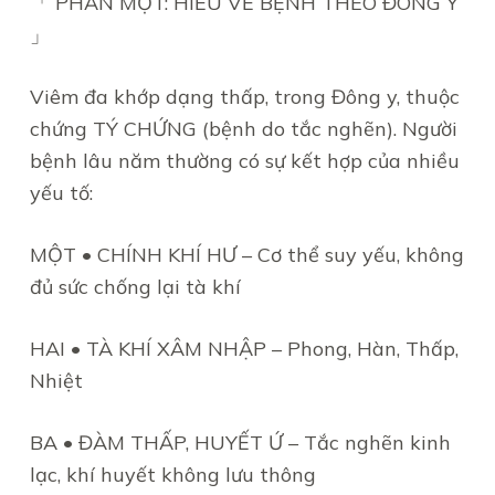
「 PHẦN MỘT: HIỂU VỀ BỆNH THEO ĐÔNG Y
」
Viêm đa khớp dạng thấp, trong Đông y, thuộc
chứng TÝ CHỨNG (bệnh do tắc nghẽn). Người
bệnh lâu năm thường có sự kết hợp của nhiều
yếu tố:
MỘT • CHÍNH KHÍ HƯ – Cơ thể suy yếu, không
đủ sức chống lại tà khí
HAI • TÀ KHÍ XÂM NHẬP – Phong, Hàn, Thấp,
Nhiệt
BA • ĐÀM THẤP, HUYẾT Ứ – Tắc nghẽn kinh
lạc, khí huyết không lưu thông