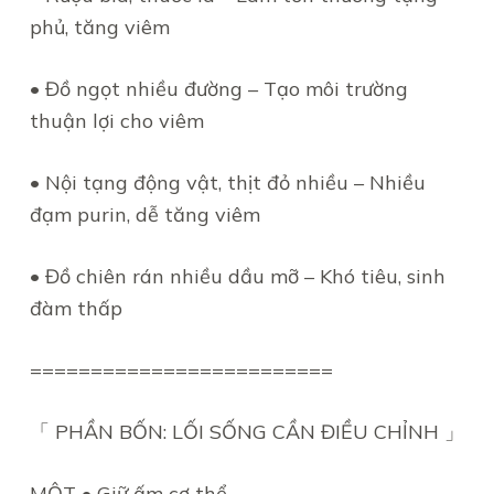
phủ, tăng viêm
• Đồ ngọt nhiều đường – Tạo môi trường
thuận lợi cho viêm
• Nội tạng động vật, thịt đỏ nhiều – Nhiều
đạm purin, dễ tăng viêm
• Đồ chiên rán nhiều dầu mỡ – Khó tiêu, sinh
đàm thấp
=========================
「 PHẦN BỐN: LỐI SỐNG CẦN ĐIỀU CHỈNH 」
MỘT • Giữ ấm cơ thể