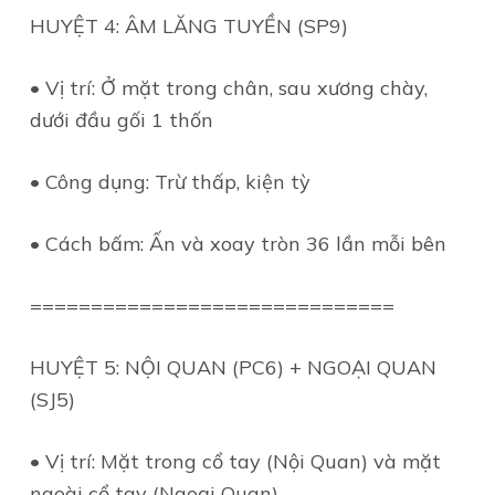
HUYỆT 4: ÂM LĂNG TUYỀN (SP9)
• Vị trí: Ở mặt trong chân, sau xương chày,
dưới đầu gối 1 thốn
• Công dụng: Trừ thấp, kiện tỳ
• Cách bấm: Ấn và xoay tròn 36 lần mỗi bên
==============================
HUYỆT 5: NỘI QUAN (PC6) + NGOẠI QUAN
(SJ5)
• Vị trí: Mặt trong cổ tay (Nội Quan) và mặt
ngoài cổ tay (Ngoại Quan)