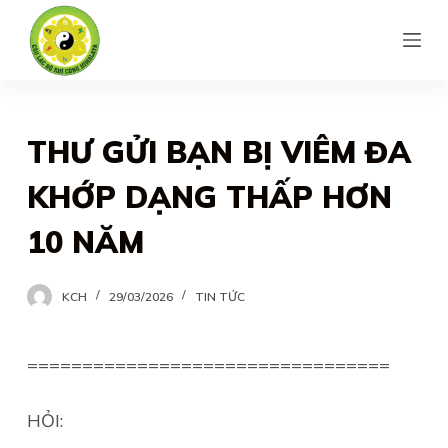
S
k
i
p
t
THƯ GỬI BẠN BỊ VIÊM ĐA
o
KHỚP DẠNG THẤP HƠN
c
o
10 NĂM
n
t
KCH
29/03/2026
TIN TỨC
e
n
=================================
t
HỎI: