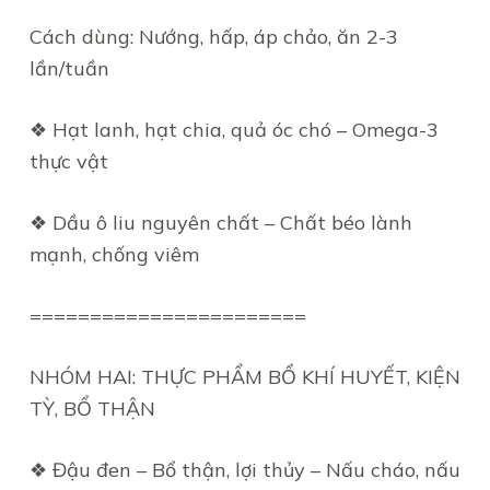
Cách dùng: Nướng, hấp, áp chảo, ăn 2-3
lần/tuần
❖ Hạt lanh, hạt chia, quả óc chó – Omega-3
thực vật
❖ Dầu ô liu nguyên chất – Chất béo lành
mạnh, chống viêm
=======================
NHÓM HAI: THỰC PHẨM BỔ KHÍ HUYẾT, KIỆN
TỲ, BỔ THẬN
❖ Đậu đen – Bổ thận, lợi thủy – Nấu cháo, nấu