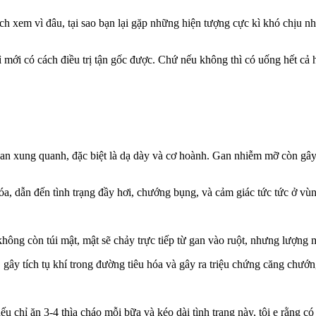
tích xem vì đâu, tại sao bạn lại gặp những hiện tượng cực kì khó chịu 
mới có cách điều trị tận gốc được. Chứ nếu không thì có uống hết cả h
 quan xung quanh, đặc biệt là dạ dày và cơ hoành. Gan nhiễm mỡ còn g
, dẫn đến tình trạng đầy hơi, chướng bụng, và cảm giác tức tức ở vùn
không còn túi mật, mật sẽ chảy trực tiếp từ gan vào ruột, nhưng lượng m
 gây tích tụ khí trong đường tiêu hóa và gây ra triệu chứng căng chướn
u chỉ ăn 3-4 thìa cháo mỗi bữa và kéo dài tình trạng này, tôi e rằng c