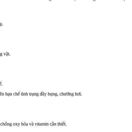
g.
g vật.
ể.
nên hạn chế tình trạng đầy bụng, chướng hơi.
 chống oxy hóa và vitamin cần thiết.