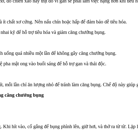
 đồ chiên xào hay thịt đỏ vì gan sẽ phải làm việc nặng hơn khi tiêu h
u và ít chất xơ cứng. Nên nấu chín hoặc hấp để đảm bảo dễ tiêu hóa.
, nhai kỹ để hỗ trợ tiêu hóa và giảm căng chướng bụng.
ánh uống quá nhiều một lần để không gây căng chướng bụng.
ệ pha mật ong vào buổi sáng để hỗ trợ gan và thải độc.
ít, mỗi lần chỉ ăn lượng nhỏ để tránh làm căng bụng. Chế độ này giúp g
hứng căng chướng bụng
 Khi hít vào, cố gắng để bụng phình lên, giữ hơi, và thở ra từ từ. Lặp 