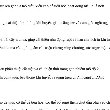
ực lên gan và tạo điều kiện cho hệ tiêu hóa hoạt động hiệu quả hơn.
 tụ, cải thiện lưu thông khí huyết, giảm căng tức và cảm giác ngột ngạt
 trái cây ít chua, giúp cải thiện nhu động ruột và hạn chế tích tụ khí t
 tiêu hóa mà còn giúp giảm các triệu chứng căng chướng, tức ngực một
u phẫu thuật cắt mật và cải thiện tình trạng gan nhiễm mỡ độ 2.
í công giúp lưu thông khí huyết và giảm triệu chứng căng chướng.
úp để giúp cơ thể dễ tiêu hóa. Có thể bổ sung thêm chút dầu oliu vào c