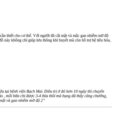
cần thiết cho cơ thể. Với người đã cắt mật và mắc gan nhiễm mỡ độ
 đồ này không chỉ giúp lưu thông khí huyết mà còn hỗ trợ hệ tiêu hóa,
ứu tại bệnh viện Bạch Mai. Điều trị ở đó hơn 10 ngày thì chuyển
 , mỗi bữa chỉ được 3-4 thìa thôi mà bụng đã thấy căng chướng,
t mật và gan nhiễm mỡ độ 2”