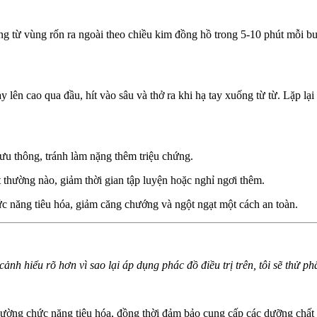
 từ vùng rốn ra ngoài theo chiều kim đồng hồ trong 5-10 phút mỗi buổ
 lên cao qua đầu, hít vào sâu và thở ra khi hạ tay xuống từ từ. Lặp lạ
ưu thông, tránh làm nặng thêm triệu chứng.
 thường nào, giảm thời gian tập luyện hoặc nghỉ ngơi thêm.
ức năng tiêu hóa, giảm căng chướng và ngột ngạt một cách an toàn.
 hiểu rõ hơn vì sao lại áp dụng phác đồ điều trị trên, tôi sẽ thử phân
cường chức năng tiêu hóa, đồng thời đảm bảo cung cấp các dưỡng chất 