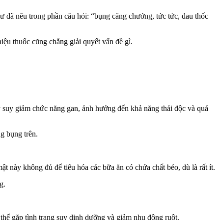
như đã nêu trong phần câu hỏi: “bụng căng chướng, tức tức, đau thốc
iệu thuốc cũng chẳng giải quyết vấn đề gì.
ây suy giảm chức năng gan, ảnh hưởng đến khả năng thải độc và quá
g bụng trên.
ật này không đủ để tiêu hóa các bữa ăn có chứa chất béo, dù là rất ít.
g.
ó thể gặp tình trạng suy dinh dưỡng và giảm nhu động ruột.