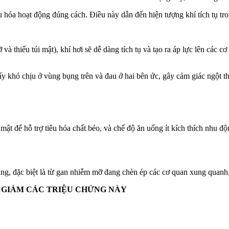
u hóa hoạt động đúng cách. Điều này dẫn đến hiện tượng khí tích tụ tr
à thiếu túi mật), khí hơi sẽ dễ dàng tích tụ và tạo ra áp lực lên các c
ấy khó chịu ở vùng bụng trên và đau ở hai bên ức, gây cảm giác ngột t
mật để hỗ trợ tiêu hóa chất béo, và chế độ ăn uống ít kích thích nhu độ
 bụng, đặc biệt là từ gan nhiễm mỡ đang chèn ép các cơ quan xung quanh,
P GIẢM CÁC TRIỆU CHỨNG NÀY