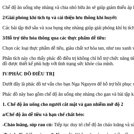
Chế độ ăn uống nhẹ nhàng và chia nhỏ bữa ăn sẽ giúp giảm thiểu áp l
2/Giải phóng khí tích tụ và cải thiện lưu thông khí huyết:
Các bài tập thở sâu và xoa bụng nhẹ nhàng giúp giải phóng khí bị tích
3/Hỗ trợ tiêu hóa thông qua các thực phẩm dễ tiêu:
Chọn các loại thực phẩm dễ tiêu, giàu chất xơ hòa tan, như rau xanh và
Phân tích này cho thấy phác đồ điều trị không chỉ hỗ trợ chức năng
đồ được thiết kế phù hợp với tình trạng sức khỏe của mình.
IV/PHÁC ĐỒ ĐIỀU TRỊ
Dưới đây là phác đồ tư vấn cho bạn Nga Nguyen để hỗ trợ hồi phục sa
Phác đồ này bao gồm chế độ ăn uống nhẹ nhàng cho gan và bài tập kh
1. Chế độ ăn uống cho người cắt mật và gan nhiễm mỡ độ 2
a/Chế độ ăn dễ tiêu và hạn chế chất béo:
-Cháo loãng, súp rau củ:
Tiếp tục duy trì chế độ ăn cháo loãng và s