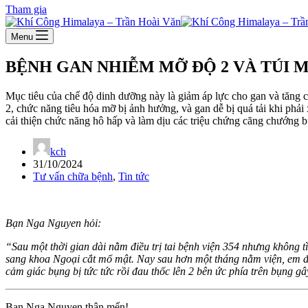
Tham gia
Menu
BỆNH GAN NHIỄM MỠ ĐỘ 2 VÀ TÚI MẬ
Mục tiêu của chế độ dinh dưỡng này là giảm áp lực cho gan và tăng 
2, chức năng tiêu hóa mỡ bị ảnh hưởng, và gan dễ bị quá tải khi phải
cải thiện chức năng hô hấp và làm dịu các triệu chứng căng chướng b
kch
31/10/2024
Tư vấn chữa bệnh
,
Tin tức
Bạn Nga Nguyen hỏi:
“Sau một thời gian dài nằm điều trị tai bệnh viện 354 nhưng không 
sang khoa Ngoại cắt mổ mật. Nay sau hơn một tháng nằm viện, em đ
cảm giác bụng bị tức tức rồi đau thốc lên 2 bên ức phía trên bụng 
Bạn Nga Nguyen thân mến!