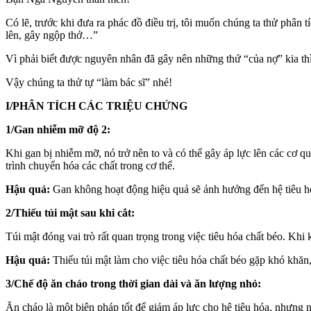
Có lẽ, trước khi đưa ra phác đồ điều trị, tôi muốn chúng ta thử phân 
lên, gây ngộp thở…”
Vì phải biết được nguyên nhân đã gây nên những thứ “của nợ” kia thì 
Vậy chúng ta thử tự “làm bác sĩ” nhé!
I/PHÂN TÍCH CÁC TRIỆU CHỨNG
1/Gan nhiễm mỡ độ 2:
Khi gan bị nhiễm mỡ, nó trở nên to và có thể gây áp lực lên các cơ
trình chuyển hóa các chất trong cơ thể.
Hậu quả:
Gan không hoạt động hiệu quả sẽ ảnh hưởng đến hệ tiêu hóa
2/Thiếu túi mật sau khi cắt:
Túi mật đóng vai trò rất quan trọng trong việc tiêu hóa chất béo. Khi 
Hậu quả:
Thiếu túi mật làm cho việc tiêu hóa chất béo gặp khó khăn,
3/Chế độ ăn cháo trong thời gian dài và ăn lượng nhỏ:
Ăn cháo là một biện pháp tốt để giảm áp lực cho hệ tiêu hóa, nhưng nế