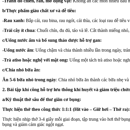
-Tránh đồ chiên, rán, mỡ động vật:
Không ăn các món nhiều dầu mỡ,
b/Thực phẩm giàu chất xơ và dễ tiêu:
-Rau xanh:
Bắp cải, rau bina, rau ngót, cải thìa, các loại rau dễ tiê
-Trái cây ít chua
: Chuối chín, đu đủ, táo và lê. Cắt thành miếng nhỏ
c/Uống nước ấm và bổ sung thảo dược hỗ trợ gan:
-Uống nước ấm
: Uống chậm và chia thành nhiều lần trong ngày, tr
-Trà atiso hoặc nghệ với mật ong:
Uống một tách trà atiso hoặc ngh
c/Chia nhỏ bữa ăn:
Ăn 5-6 bữa nhỏ trong ngày
: Chia nhỏ bữa ăn thành các bữa nhẹ và 
2. Bài tập khí công hỗ trợ lưu thông khí huyết và giảm triệu c
a/Kỹ thuật thở sâu để thư giãn cơ bụng:
Thực hiện thở theo công thức 1:1:1 (Hít vào – Giữ hơi – Thở ra):
Thực hiện nhịp thở 3-4 giây mỗi giai đoạn, tập trung vào hơi thở bụng.
bụng và giảm cảm giác ngột ngạt.