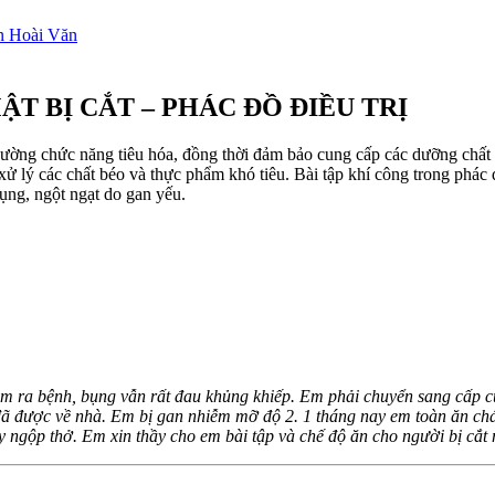
T BỊ CẮT – PHÁC ĐỒ ĐIỀU TRỊ
cường chức năng tiêu hóa, đồng thời đảm bảo cung cấp các dưỡng chất 
 xử lý các chất béo và thực phẩm khó tiêu. Bài tập khí công trong phác
ụng, ngột ngạt do gan yếu.
tìm ra bệnh, bụng vẫn rất đau khủng khiếp. Em phải chuyển sang cấp c
ã được về nhà. Em bị gan nhiễm mỡ độ 2. 1 tháng nay em toàn ăn cháo
gây ngộp thở. Em xin thầy cho em bài tập và chế độ ăn cho người bị cắ