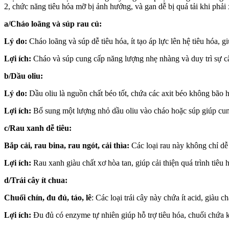
2, chức năng tiêu hóa mỡ bị ảnh hưởng, và gan dễ bị quá tải khi phải
a/Cháo loãng và súp rau củ:
Lý do:
Cháo loãng và súp dễ tiêu hóa, ít tạo áp lực lên hệ tiêu hóa
Lợi ích:
Cháo và súp cung cấp năng lượng nhẹ nhàng và duy trì sự câ
b/Dầu oliu:
Lý do:
Dầu oliu là nguồn chất béo tốt, chứa các axit béo không bão 
Lợi ích:
Bổ sung một lượng nhỏ dầu oliu vào cháo hoặc súp giúp cun
c/Rau xanh dễ tiêu:
Bắp cải, rau bina, rau ngót, cải thìa:
Các loại rau này không chỉ dễ 
Lợi ích:
Rau xanh giàu chất xơ hòa tan, giúp cải thiện quá trình tiêu 
d/Trái cây ít chua:
Chuối chín, đu đủ, táo, lê
: Các loại trái cây này chứa ít acid, giàu
Lợi ích:
Đu đủ có enzyme tự nhiên giúp hỗ trợ tiêu hóa, chuối chứa ka