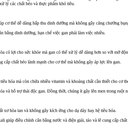
 xử lý các chất béo và thực phẩm khó tiêu.
, giúp cơ thể dễ dàng hấp thu dinh dưỡng mà không gây căng chướng bụn
n bằng dinh dưỡng, hạn chế việc gan phải làm việc nhiều.
hòa có lợi cho sức khỏe mà gan có thể xử lý dễ dàng hơn so với mỡ độn
g cấp chất béo lành mạnh cho cơ thể mà không gây áp lực lên gan.
tiêu hóa mà còn chứa nhiều vitamin và khoáng chất cần thiết cho cơ th
hóa và hỗ trợ thải độc gan. Đồng thời, chúng ít gây lên men trong ruột 
 chất xơ hòa tan và không gây kích ứng cho dạ dày hay hệ tiêu hóa.
li giúp điều chỉnh cân bằng nước và điện giải, táo và lê cung cấp chất