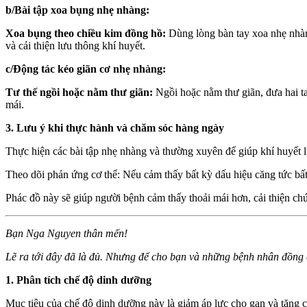
b/Bài tập xoa bụng nhẹ nhàng:
Xoa bụng theo chiều kim đồng hồ:
Dùng lòng bàn tay xoa nhẹ nhàng
và cải thiện lưu thông khí huyết.
c/Động tác kéo giãn cơ nhẹ nhàng:
Tư thế ngồi hoặc nằm thư giãn:
Ngồi hoặc nằm thư giãn, đưa hai tay
mái.
3. Lưu ý khi thực hành và chăm sóc hàng ngày
Thực hiện các bài tập nhẹ nhàng và thường xuyên để giúp khí huyết l
Theo dõi phản ứng cơ thể: Nếu cảm thấy bất kỳ dấu hiệu căng tức bất
Phác đồ này sẽ giúp người bệnh cảm thấy thoải mái hơn, cải thiện ch
Bạn Nga Nguyen thân mến!
Lẽ ra tới đây đã là đủ. Nhưng để cho bạn và những bệnh nhân đồng cảnh
1. Phân tích chế độ dinh dưỡng
Mục tiêu của chế độ dinh dưỡng này là giảm áp lực cho gan và tăng 