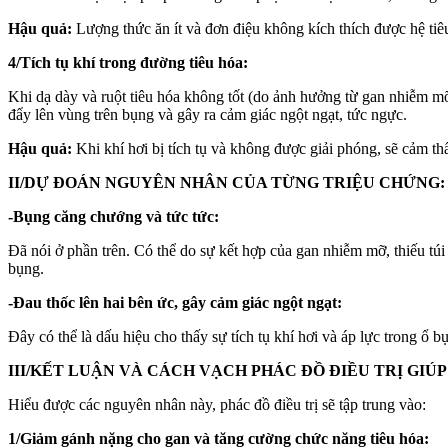
Hậu quả:
Lượng thức ăn ít và đơn điệu không kích thích được hệ tiê
4/Tích tụ khí trong đường tiêu hóa:
Khi dạ dày và ruột tiêu hóa không tốt (do ảnh hưởng từ gan nhiễm mỡ v
đẩy lên vùng trên bụng và gây ra cảm giác ngột ngạt, tức ngực.
Hậu quả:
Khi khí hơi bị tích tụ và không được giải phóng, sẽ cảm th
II/DỰ ĐOÁN NGUYÊN NHÂN CỦA TỪNG TRIỆU CHỨNG:
-Bụng căng chướng và tức tức:
Đã nói ở phần trên. Có thể do sự kết hợp của gan nhiễm mỡ, thiếu túi 
bụng.
-Đau thốc lên hai bên ức, gây cảm giác ngột ngạt:
Đây có thể là dấu hiệu cho thấy sự tích tụ khí hơi và áp lực trong ổ
III/KẾT LUẬN VÀ CÁCH VẠCH PHÁC ĐỒ ĐIỀU TRỊ GIÚ
Hiểu được các nguyên nhân này, phác đồ điều trị sẽ tập trung vào:
1/Giảm gánh nặng cho gan và tăng cường chức năng tiêu hóa: