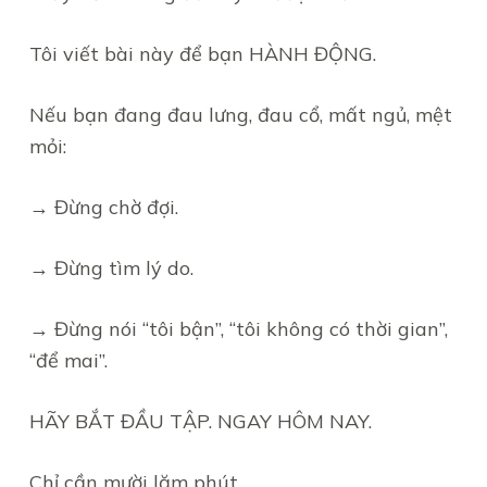
Tôi viết bài này để bạn HÀNH ĐỘNG.
Nếu bạn đang đau lưng, đau cổ, mất ngủ, mệt
mỏi:
→ Đừng chờ đợi.
→ Đừng tìm lý do.
→ Đừng nói “tôi bận”, “tôi không có thời gian”,
“để mai”.
HÃY BẮT ĐẦU TẬP. NGAY HÔM NAY.
Chỉ cần mười lăm phút.