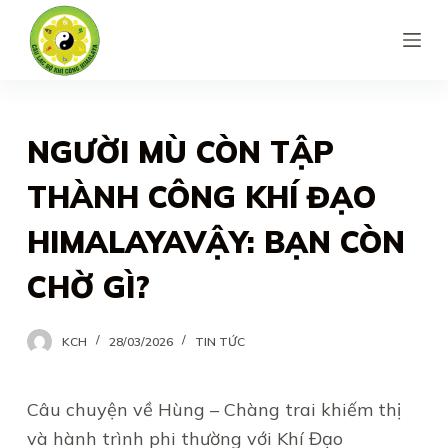
S
k
i
p
t
NGƯỜI MÙ CÒN TẬP
o
THÀNH CÔNG KHÍ ĐẠO
c
o
HIMALAYAVẬY: BẠN CÒN
n
CHỜ GÌ?
t
e
n
KCH
28/03/2026
TIN TỨC
t
Câu chuyện về Hùng – Chàng trai khiếm thị
và hành trình phi thường với Khí Đạo