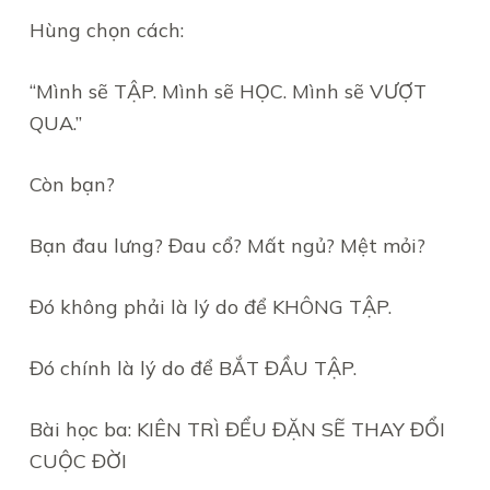
Hùng chọn cách:
“Mình sẽ TẬP. Mình sẽ HỌC. Mình sẽ VƯỢT
QUA.”
Còn bạn?
Bạn đau lưng? Đau cổ? Mất ngủ? Mệt mỏi?
Đó không phải là lý do để KHÔNG TẬP.
Đó chính là lý do để BẮT ĐẦU TẬP.
Bài học ba: KIÊN TRÌ ĐỂU ĐẶN SẼ THAY ĐỔI
CUỘC ĐỜI