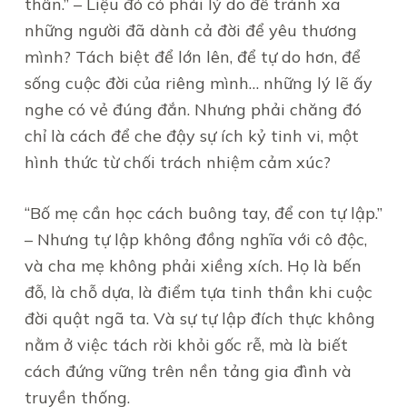
thân.” – Liệu đó có phải lý do để tránh xa
những người đã dành cả đời để yêu thương
mình? Tách biệt để lớn lên, để tự do hơn, để
sống cuộc đời của riêng mình… những lý lẽ ấy
nghe có vẻ đúng đắn. Nhưng phải chăng đó
chỉ là cách để che đậy sự ích kỷ tinh vi, một
hình thức từ chối trách nhiệm cảm xúc?
“Bố mẹ cần học cách buông tay, để con tự lập.”
– Nhưng tự lập không đồng nghĩa với cô độc,
và cha mẹ không phải xiềng xích. Họ là bến
đỗ, là chỗ dựa, là điểm tựa tinh thần khi cuộc
đời quật ngã ta. Và sự tự lập đích thực không
nằm ở việc tách rời khỏi gốc rễ, mà là biết
cách đứng vững trên nền tảng gia đình và
truyền thống.