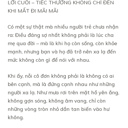
LỜI CUỐI – TIẾC THƯƠNG KHÔNG CHỈ ĐẾN
KHI MẤT ĐI MÃI MÃI
Có một sự thật mà nhiều người trẻ chưa nhận
ra: Điều đáng sợ nhất không phải là lúc cha
mẹ qua đời – mà là khi họ còn sống, còn khỏe
mạnh, nhưng bạn và họ đã trở nên xa lạ đến
mức không còn gì để nói với nhau.
Khi ấy, nỗi cô đơn không phải là không có ai
bên cạnh, mà là đứng cạnh nhau như những
người xa lạ. Như mưa rơi trên mặt hồ yên ắng,
không gợn sóng, không âm vang, chỉ còn
những vòng tròn nhỏ dần tan biến vào hư
không.