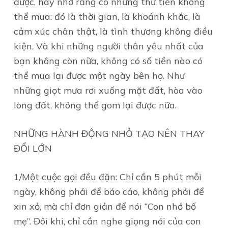
được, hãy nhớ rằng có những thứ tiền không
thể mua: đó là thời gian, là khoảnh khắc, là
cảm xúc chân thật, là tình thương không điều
kiện. Và khi những người thân yêu nhất của
bạn không còn nữa, không có số tiền nào có
thể mua lại được một ngày bên họ. Như
những giọt mưa rơi xuống mặt đất, hòa vào
lòng đất, không thể gom lại được nữa.
NHỮNG HÀNH ĐỘNG NHỎ TẠO NÊN THAY
ĐỔI LỚN
1/Một cuộc gọi đều đặn: Chỉ cần 5 phút mỗi
ngày, không phải để báo cáo, không phải để
xin xỏ, mà chỉ đơn giản để nói “Con nhớ bố
mẹ”. Đôi khi, chỉ cần nghe giọng nói của con