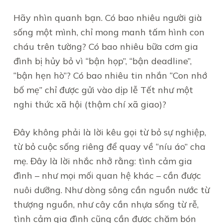
Hãy nhìn quanh bạn. Có bao nhiêu người già
sống một mình, chỉ mong manh tấm hình con
cháu trên tường? Có bao nhiêu bữa cơm gia
đình bị hủy bỏ vì “bận họp”, “bận deadline”,
“bận hẹn hò”? Có bao nhiêu tin nhắn “Con nhớ
bố mẹ” chỉ được gửi vào dịp lễ Tết như một
nghi thức xã hội (thậm chí xã giao)?
Đây không phải là lời kêu gọi từ bỏ sự nghiệp,
từ bỏ cuộc sống riêng để quay về “níu áo” cha
mẹ. Đây là lời nhắc nhở rằng: tình cảm gia
đình – như mọi mối quan hệ khác – cần được
nuôi dưỡng. Như dòng sông cần nguồn nước từ
thượng nguồn, như cây cần nhựa sống từ rễ,
tình cảm gia đình cũng cần được chăm bón