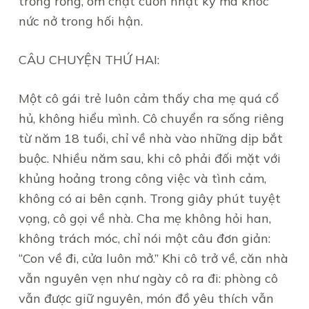
trống rỗng, ôm chặt cuốn nhật ký mà khóc
nức nở trong hối hận.
CÂU CHUYỆN THỨ HAI:
Một cô gái trẻ luôn cảm thấy cha mẹ quá cổ
hủ, không hiểu mình. Cô chuyển ra sống riêng
từ năm 18 tuổi, chỉ về nhà vào những dịp bắt
buộc. Nhiều năm sau, khi cô phải đối mặt với
khủng hoảng trong công việc và tình cảm,
không có ai bên cạnh. Trong giây phút tuyệt
vọng, cô gọi về nhà. Cha mẹ không hỏi han,
không trách móc, chỉ nói một câu đơn giản:
“Con về đi, cửa luôn mở.” Khi cô trở về, căn nhà
vẫn nguyên vẹn như ngày cô ra đi: phòng cô
vẫn được giữ nguyên, món đồ yêu thích vẫn