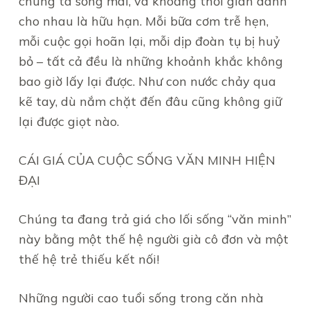
chúng ta sống mãi, và khoảng thời gian dành
cho nhau là hữu hạn. Mỗi bữa cơm trễ hẹn,
mỗi cuộc gọi hoãn lại, mỗi dịp đoàn tụ bị huỷ
bỏ – tất cả đều là những khoảnh khắc không
bao giờ lấy lại được. Như con nước chảy qua
kẽ tay, dù nắm chặt đến đâu cũng không giữ
lại được giọt nào.
CÁI GIÁ CỦA CUỘC SỐNG VĂN MINH HIỆN
ĐẠI
Chúng ta đang trả giá cho lối sống “văn minh”
này bằng một thế hệ người già cô đơn và một
thế hệ trẻ thiếu kết nối!
Những người cao tuổi sống trong căn nhà