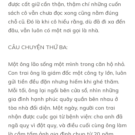
được cất giữ cẩn thận, thậm chí những cuốn
sách cô vẫn chưa đọc xong cũng nằm đúng
chỗ cũ. Đó là khi cô hiểu rằng, dù đã đi xa đến
đâu, vẫn luôn có một nơi gọi là nhà.
CÂU CHUYỆN THỨ BA:
Một ông lão sống một mình trong căn hộ nhỏ.
Con trai ông là giám đốc một công ty lớn, luôn
gửi tiền đều đặn nhưng hiếm khi ghé thăm.
Mỗi tối, ông lại ngồi bên cửa sổ, nhìn những
gia đình hạnh phúc quây quần bên nhau ở
tòa nhà đối diện. Một ngày, người con trai
nhận được cuộc gọi từ bệnh viện: cha anh đã
ngã quỵ vì đột quỵ, và điều cuối cùng ông làm
là cầm tấm ảnh gia đình chụp từ 20 năm