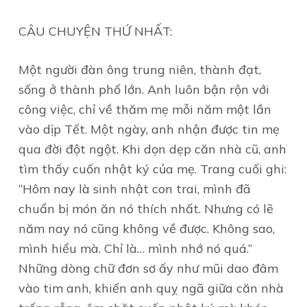
CÂU CHUYỆN THỨ NHẤT:
Một người đàn ông trung niên, thành đạt,
sống ở thành phố lớn. Anh luôn bận rộn với
công việc, chỉ về thăm mẹ mỗi năm một lần
vào dịp Tết. Một ngày, anh nhận được tin mẹ
qua đời đột ngột. Khi dọn dẹp căn nhà cũ, anh
tìm thấy cuốn nhật ký của mẹ. Trang cuối ghi:
“Hôm nay là sinh nhật con trai, mình đã
chuẩn bị món ăn nó thích nhất. Nhưng có lẽ
năm nay nó cũng không về được. Không sao,
mình hiểu mà. Chỉ là… mình nhớ nó quá.”
Những dòng chữ đơn sơ ấy như mũi dao đâm
vào tim anh, khiến anh quỵ ngã giữa căn nhà