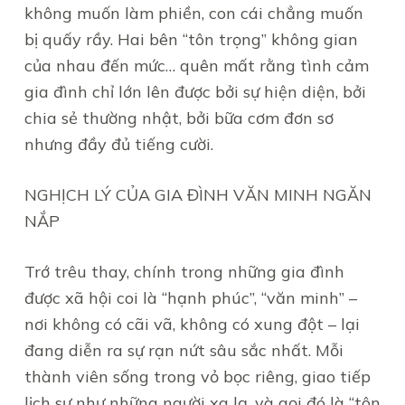
không muốn làm phiền, con cái chẳng muốn
bị quấy rầy. Hai bên “tôn trọng” không gian
của nhau đến mức… quên mất rằng tình cảm
gia đình chỉ lớn lên được bởi sự hiện diện, bởi
chia sẻ thường nhật, bởi bữa cơm đơn sơ
nhưng đầy đủ tiếng cười.
NGHỊCH LÝ CỦA GIA ĐÌNH VĂN MINH NGĂN
NẮP
Trớ trêu thay, chính trong những gia đình
được xã hội coi là “hạnh phúc”, “văn minh” –
nơi không có cãi vã, không có xung đột – lại
đang diễn ra sự rạn nứt sâu sắc nhất. Mỗi
thành viên sống trong vỏ bọc riêng, giao tiếp
lịch sự như những người xa lạ, và gọi đó là “tôn