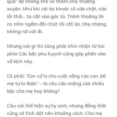
quá” để không thể về thăm nhà thường
xuyên. Như khi cái áo khoác cũ vừa chật, vừa
lỗi thời… ta cất vào góc tủ. Thỉnh thoảng lôi
ra, nhìn ngắm đôi chút rồi cất lại, nhẹ nhàng,
không nỡ vứt đi.
Nhưng nói gì thì cũng phải nhìn nhận từ hai
phía: Các bậc phụ huynh cũng góp phần vào
vở kịch này.
Có phải: “Con cứ lo cho cuộc sống của con, bố
mẹ tự lo được” – là câu cửa miệng của nhiều
bậc cha mẹ hay không?
Câu nói thể hiện sự hy sinh, nhưng đồng thời
cũng vô tình dệt nên khoảng cách. Cha mẹ