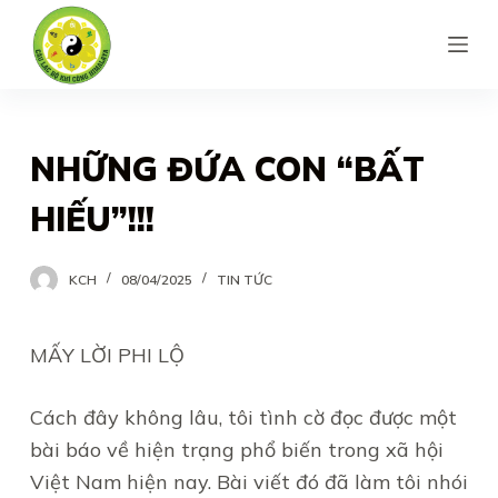
S
k
i
p
t
NHỮNG ĐỨA CON “BẤT
o
HIẾU”!!!
c
o
KCH
08/04/2025
TIN TỨC
n
t
e
MẤY LỜI PHI LỘ
n
t
Cách đây không lâu, tôi tình cờ đọc được một
bài báo về hiện trạng phổ biến trong xã hội
Việt Nam hiện nay. Bài viết đó đã làm tôi nhói