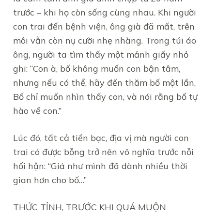
trước – khi họ còn sống cùng nhau. Khi người
con trai đến bệnh viện, ông già đã mất, trên
môi vẫn còn nụ cười nhẹ nhàng. Trong túi áo
ông, người ta tìm thấy một mảnh giấy nhỏ
ghi: “Con à, bố không muốn con bận tâm,
nhưng nếu có thể, hãy đến thăm bố một lần.
Bố chỉ muốn nhìn thấy con, và nói rằng bố tự
hào về con.”
Lúc đó, tất cả tiền bạc, địa vị mà người con
trai có được bỗng trở nên vô nghĩa trước nỗi
hối hận: “Giá như mình đã dành nhiều thời
gian hơn cho bố…”
THỨC TỈNH, TRƯỚC KHI QUÁ MUỘN