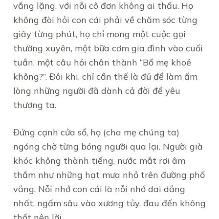
vắng lặng, với nỗi cô đơn không ai thấu. Họ
không đòi hỏi con cái phải về chăm sóc từng
giây từng phút, họ chỉ mong một cuộc gọi
thường xuyên, một bữa cơm gia đình vào cuối
tuần, một câu hỏi chân thành “Bố mẹ khoẻ
không?”. Đôi khi, chỉ cần thế là đủ để làm ấm
lòng những người đã dành cả đời để yêu
thương ta.
Đứng cạnh cửa sổ, họ (cha mẹ chúng ta)
ngóng chờ từng bóng người qua lại. Người già
khóc không thành tiếng, nước mắt rơi âm
thầm như những hạt mưa nhỏ trên đường phố
vắng. Nỗi nhớ con cái là nỗi nhớ dai dẳng
nhất, ngấm sâu vào xương tủy, đau đến không
thốt nên lời.