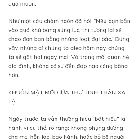
quá muộn.
Như một câu châm ngôn đã nói: “Nếu bạn bắn
vào quá khứ bằng súng lục, thì tương lai sẽ
chào đón bạn bằng những loạt đại bác.” Đúng
vậy, những gì chúng ta gieo hôm nay, chúng
ta sẽ gặt hái ngày mai. Và trong mối quan hệ
gia đình, không có sự đền đáp nào công bằng
hơn.
KHUÔN MẶT MỚI CỦA THỨ TÌNH THÂN XA
LẠ
Ngày trước, ta vẫn thường hiểu “bất hiếu” là
hành vi cụ thể, rõ ràng: không phụng dưỡng
cha mẹ, hỗn láo, bạo hành, hoặc bỏ bê người