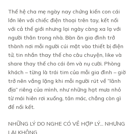
Thế hệ cha mẹ ngày nay chứng kiến con cái
lớn lên với chiếc điện thoại trên tay, kết nối
với cả thế giới nhưng lại ngày càng xa lạ với
người thân trong nhà. Bàn ăn gia đình trở
thành nơi mỗi người cúi mặt vào thiết bị điện
tử, tin nhắn thay thế cho câu chuyện, like và
share thay thế cho cái ôm và nụ cười. Phòng
khách – từng là trái tim của mỗi gia đình – giờ
trở nên vắng lặng khi mỗi người rút về “lãnh
địa” riêng của mình, như những hạt mưa nhỏ
từ mái hiên rơi xuống, tản mác, chẳng còn gì
để nối kết.
NHỮNG LÝ DO NGHE CÓ VẺ HỢP LÝ… NHƯNG
LẠI KHÔNG