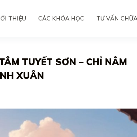
IỚI THIỆU
CÁC KHÓA HỌC
TƯ VẤN CHỮ
TÂM TUYẾT SƠN – CHỈ NẰM
ANH XUÂN