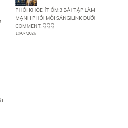
PHỔI KHỎE, ÍT ỐM:3 BÀI TẬP LÀM
MẠNH PHỔI MỖI SÁNG!LINK DƯỚI
n
COMMENT. 👇👇👇
10/07/2026
ất