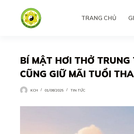
S
k
TRANG CHỦ
G
i
p
t
o
BÍ MẬT HƠI THỞ TRUNG 
c
o
CŨNG GIỮ MÃI TUỔI TH
n
t
KCH
01/08/2025
TIN TỨC
e
n
t