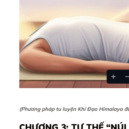
(Phương pháp tu luyện Khí Đạo Himalaya đ
CHƯƠNG 3: TƯ THẾ “NÚI