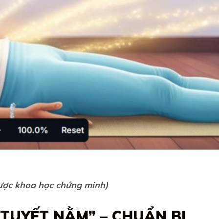
ược khoa học chứng minh)
 TUYẾT NẰM” – CHUẨN BỊ