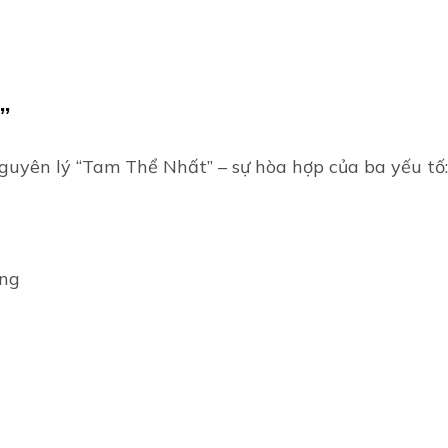
”
uyên lý “Tam Thể Nhất” – sự hòa hợp của ba yếu tố
àng