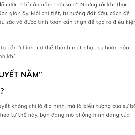
đã cười. “Chỉ cần nằm thôi sao?” Nhưng rồi khi thực
đơn giản ấy. Mỗi chi tiết, từ hướng đặt đầu, cách để
sâu sắc và được tính toán cẩn thận để tạo ra điều kiệ
 ta cần “chỉnh” cơ thể thành một nhạc cụ hoàn hảo
nh khí.
 TUYẾT NẰM”
”?
yết không chỉ là địa hình, mà là biểu tượng của sự b
 theo tư thế này, bạn đang mô phỏng hình dáng của