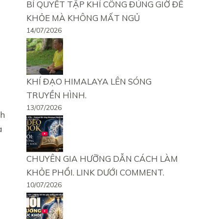
BÍ QUYẾT TẬP KHÍ CÔNG ĐÚNG GIỜ ĐỂ
KHỎE MÀ KHÔNG MẤT NGỦ
14/07/2026
KHÍ ĐẠO HIMALAYA LÊN SÓNG
TRUYỀN HÌNH.
13/07/2026
nh
à
CHUYÊN GIA HƯỠNG DẪN CÁCH LÀM
KHỎE PHỔI. LINK DƯỚI COMMENT.
10/07/2026