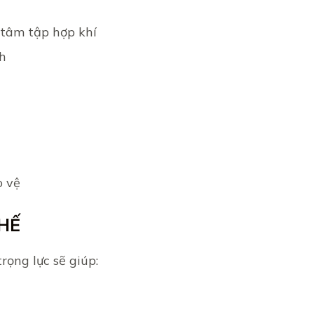
 tâm tập hợp khí
nh
o vệ
HẾ
rọng lực sẽ giúp: