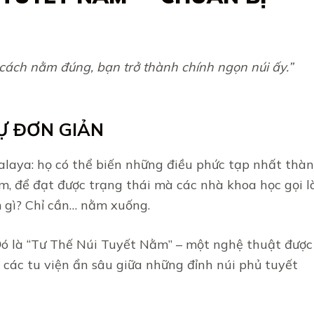
 cách nằm đúng, bạn trở thành chính ngọn núi ấy.”
Ự ĐƠN GIẢN
malaya: họ có thể biến những điều phức tạp nhất thà
m, để đạt được trạng thái mà các nhà khoa học gọi l
m gì? Chỉ cần… nằm xuống.
Đó là “Tư Thế Núi Tuyết Nằm” – một nghệ thuật được
 các tu viện ẩn sâu giữa những đỉnh núi phủ tuyết