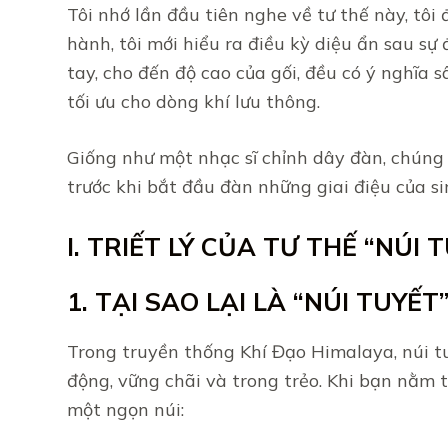
Tôi nhớ lần đầu tiên nghe về tư thế này, tôi 
hành, tôi mới hiểu ra điều kỳ diệu ẩn sau sự 
tay, cho đến độ cao của gối, đều có ý nghĩa 
tối ưu cho dòng khí lưu thông.
Giống như một nhạc sĩ chỉnh dây đàn, chúng
trước khi bắt đầu đàn những giai điệu của si
I. TRIẾT LÝ CỦA TƯ THẾ “NÚI
1. TẠI SAO LẠI LÀ “NÚI TUYẾT
Trong truyền thống Khí Đạo Himalaya, núi tu
động, vững chãi và trong trẻo. Khi bạn nằm
một ngọn núi: