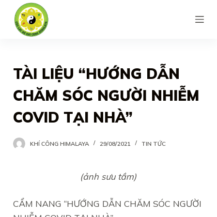
S
k
i
p
t
TÀI LIỆU “HƯỚNG DẪN
o
CHĂM SÓC NGƯỜI NHIỄM
c
o
COVID TẠI NHÀ”
n
t
KHÍ CÔNG HIMALAYA
29/08/2021
TIN TỨC
e
n
(ảnh sưu tầm)
t
CẨM NANG “HƯỚNG DẪN CHĂM SÓC NGƯỜI