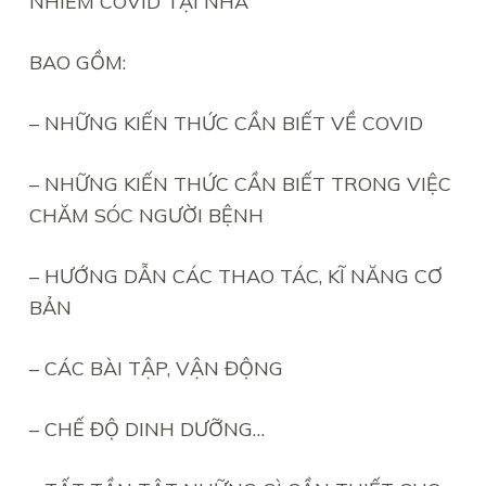
NHIỄM COVID TẠI NHÀ”
BAO GỒM:
– NHỮNG KIẾN THỨC CẦN BIẾT VỀ COVID
– NHỮNG KIẾN THỨC CẦN BIẾT TRONG VIỆC
CHĂM SÓC NGƯỜI BỆNH
– HƯỚNG DẪN CÁC THAO TÁC, KĨ NĂNG CƠ
BẢN
– CÁC BÀI TẬP, VẬN ĐỘNG
– CHẾ ĐỘ DINH DƯỠNG…