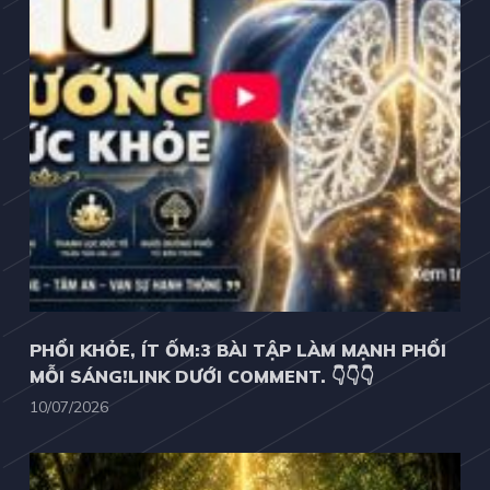
PHỔI KHỎE, ÍT ỐM:3 BÀI TẬP LÀM MẠNH PHỔI
MỖI SÁNG!LINK DƯỚI COMMENT. 👇👇👇
10/07/2026