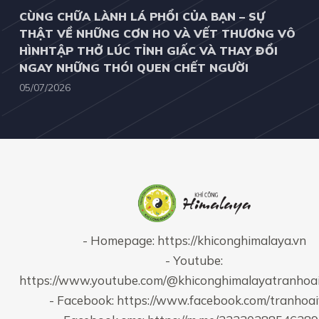
CÙNG CHỮA LÀNH LÁ PHỔI CỦA BẠN – SỰ
THẬT VỀ NHỮNG CƠN HO VÀ VẾT THƯƠNG VÔ
HÌNHTẬP THỞ LÚC TỈNH GIẤC VÀ THAY ĐỔI
NGAY NHỮNG THÓI QUEN CHẾT NGƯỜI
05/07/2026
- Homepage:
https://khiconghimalaya.vn
- Youtube:
https://www.youtube.com/@khiconghimalayatranhoa
- Facebook:
https://www.facebook.com/tranhoa