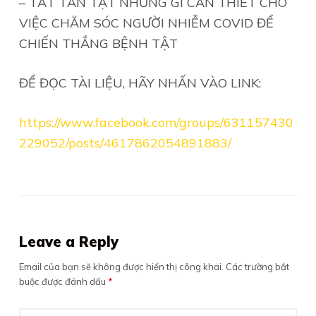
– TẤT TẦN TẬT NHỮNG GÌ CẦN THIẾT CHO
VIỆC CHĂM SÓC NGƯỜI NHIỄM COVID ĐỂ
CHIẾN THẮNG BỆNH TẬT
ĐỂ ĐỌC TÀI LIỆU, HÃY NHẤN VÀO LINK:
https://www.facebook.com/groups/631157430
229052/posts/4617862054891883/
Leave a Reply
Email của bạn sẽ không được hiển thị công khai.
Các trường bắt
buộc được đánh dấu
*