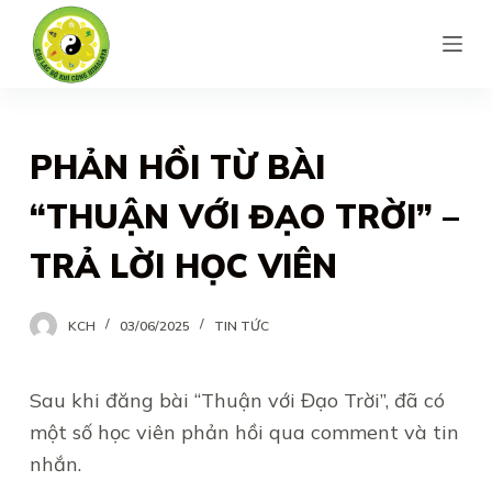
S
k
i
p
t
PHẢN HỒI TỪ BÀI
o
“THUẬN VỚI ĐẠO TRỜI” –
c
o
TRẢ LỜI HỌC VIÊN
n
t
KCH
03/06/2025
TIN TỨC
e
n
Sau khi đăng bài “Thuận với Đạo Trời”, đã có
t
một số học viên phản hồi qua comment và tin
nhắn.