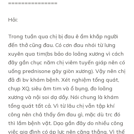
===============
Hỏi:
Trong tuần qua chị bị đau ê ẩm khắp người
đến thở cũng đau. Có cơn đau nhói từ lưng
xuyên qua tim(bs bảo do loãng xương vì cách
đây gần chục năm chị viêm tuyến giáp nên có
uống prednisone gây giòn xương). Vậy nên chị
đã đi bv khám bệnh. Xét nghiệm tổng quát,
chụp XQ, siêu âm tim và ổ bụng, đo loãng
xương và nội soi dạ dầy. Nói chung là khám
tổng quát tất cả. Vì từ lâu chị vẫn tập khí
công nên chả thấy ốm đau gì, mặc dù trc đó
thì lắm bệnh vặt. Dạo gần đây do nhiều công
việc gia đình có áp lực nên căng thẳng. Vì thế