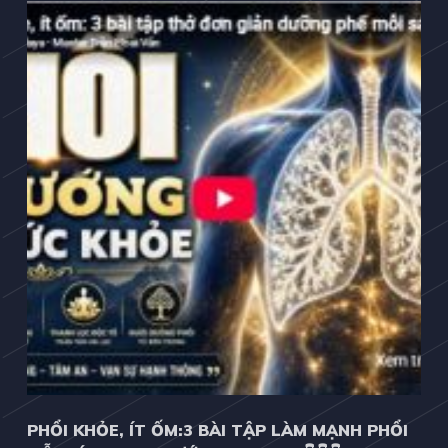
PHỔI KHỎE, ÍT ỐM:3 BÀI TẬP LÀM MẠNH PHỔI