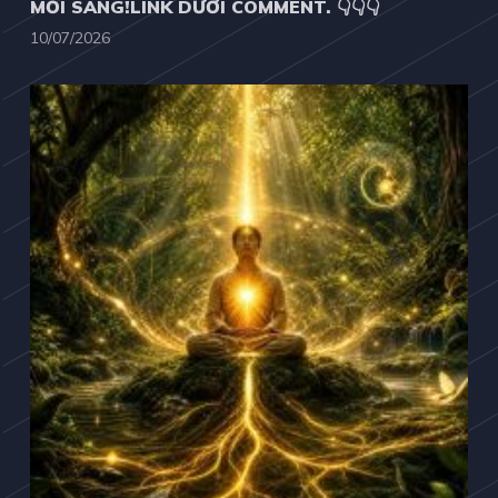
MỖI SÁNG!LINK DƯỚI COMMENT. 👇👇👇
10/07/2026