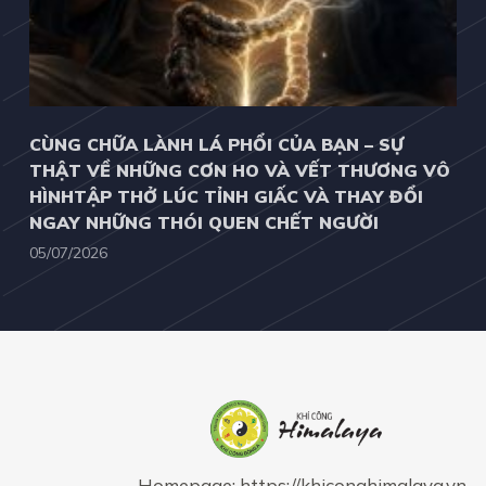
CÙNG CHỮA LÀNH LÁ PHỔI CỦA BẠN – SỰ
THẬT VỀ NHỮNG CƠN HO VÀ VẾT THƯƠNG VÔ
HÌNHTẬP THỞ LÚC TỈNH GIẤC VÀ THAY ĐỔI
NGAY NHỮNG THÓI QUEN CHẾT NGƯỜI
05/07/2026
- Homepage:
https://khiconghimalaya.vn