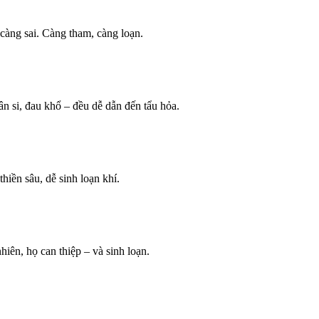
càng sai. Càng tham, càng loạn.
ân si, đau khổ – đều dễ dẫn đến tẩu hỏa.
iền sâu, dễ sinh loạn khí.
hiên, họ can thiệp – và sinh loạn.