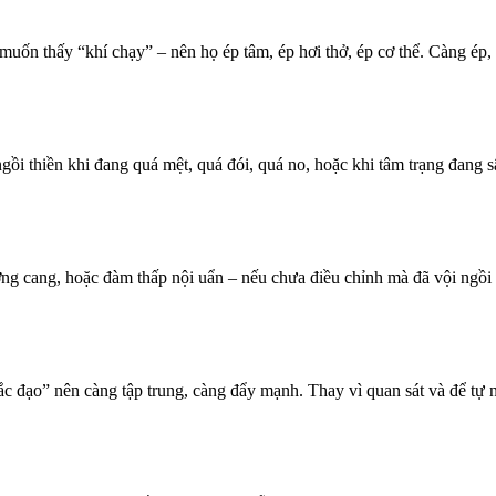
ốn thấy “khí chạy” – nên họ ép tâm, ép hơi thở, ép cơ thể. Càng ép, 
gồi thiền khi đang quá mệt, quá đói, quá no, hoặc khi tâm trạng đang s
 cang, hoặc đàm thấp nội uẩn – nếu chưa điều chỉnh mà đã vội ngồi th
ắc đạo” nên càng tập trung, càng đẩy mạnh. Thay vì quan sát và để tự n