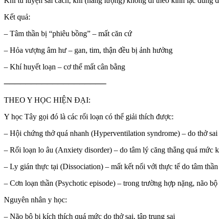
Khi tu luyện sai cách, khí (năng lượng) không đi theo kinh lạc đún
Kết quả:
– Tâm thần bị “phiêu bồng” – mất căn cứ
– Hỏa vượng âm hư – gan, tim, thận đều bị ảnh hưởng
– Khí huyết loạn – cơ thể mất cân bằng
───────────────────
THEO Y HỌC HIỆN ĐẠI:
Y học Tây gọi đó là các rối loạn có thể giải thích được:
– Hội chứng thở quá nhanh (Hyperventilation syndrome) – do thở sai 
– Rối loạn lo âu (Anxiety disorder) – do tâm lý căng thẳng quá mức k
– Ly gián thực tại (Dissociation) – mất kết nối với thực tế do tâm thầ
– Cơn loạn thần (Psychotic episode) – trong trường hợp nặng, não bộ 
Nguyên nhân y học:
– Não bộ bị kích thích quá mức do thở sai, tập trung sai