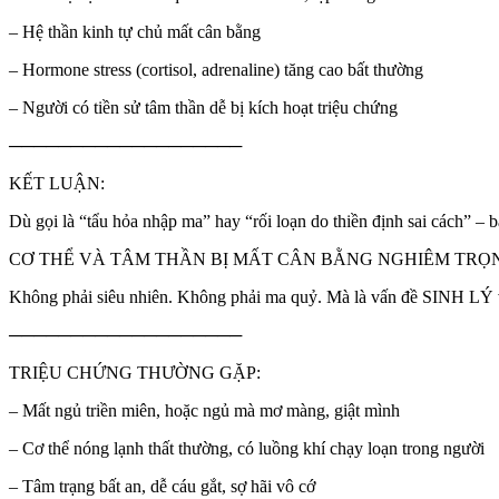
– Hệ thần kinh tự chủ mất cân bằng
– Hormone stress (cortisol, adrenaline) tăng cao bất thường
– Người có tiền sử tâm thần dễ bị kích hoạt triệu chứng
───────────────────
KẾT LUẬN:
Dù gọi là “tẩu hỏa nhập ma” hay “rối loạn do thiền định sai cách” – b
CƠ THỂ VÀ TÂM THẦN BỊ MẤT CÂN BẰNG NGHIÊM TRỌN
Không phải siêu nhiên. Không phải ma quỷ. Mà là vấn đề SINH LÝ và
───────────────────
TRIỆU CHỨNG THƯỜNG GẶP:
– Mất ngủ triền miên, hoặc ngủ mà mơ màng, giật mình
– Cơ thể nóng lạnh thất thường, có luồng khí chạy loạn trong người
– Tâm trạng bất an, dễ cáu gắt, sợ hãi vô cớ