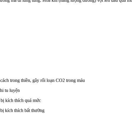
g đường mà đi lung tung. Hỏa khí (năng lượng dương) vọt lên đầu quá 
cách trong thiền, gây rối loạn CO2 trong máu
hi tu luyện
n bị kích thích quá mức
bị kích thích bất thường