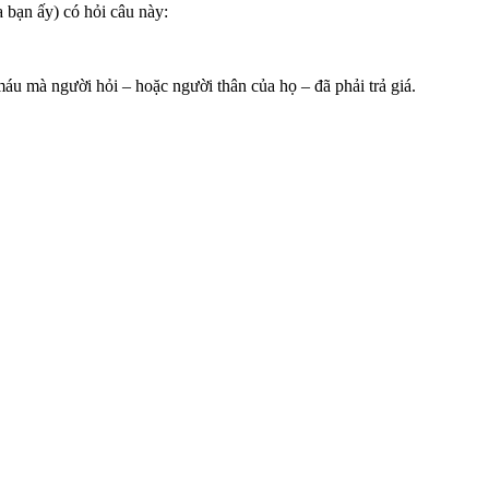
a bạn ấy) có hỏi câu này:
máu mà người hỏi – hoặc người thân của họ – đã phải trả giá.