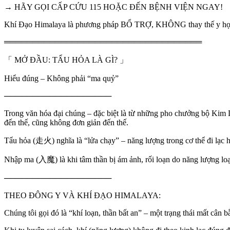
→ HÃY GỌI CẤP CỨU 115 HOẶC ĐẾN BỆNH VIỆN NGAY!
Khí Đạo Himalaya là phương pháp BỔ TRỢ, KHÔNG thay thế y họ
═══════════════════════════════════
「 MỞ ĐẦU: TẨU HỎA LÀ GÌ? 」
Hiểu đúng – Không phải “ma quỷ”
───────────────────
Trong văn hóa đại chúng – đặc biệt là từ những pho chưởng bộ Kim 
đến thế, cũng không đơn giản đến thế.
Tẩu hỏa (走火) nghĩa là “lửa chạy” – năng lượng trong cơ thể đi lạc 
Nhập ma (入魔) là khi tâm thần bị ám ảnh, rối loạn do năng lượng loạn
───────────────────
THEO ĐÔNG Y VÀ KHÍ ĐẠO HIMALAYA:
Chúng tôi gọi đó là “khí loạn, thần bất an” – một trạng thái mất cân 