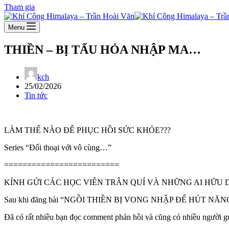
Tham gia
Menu
THIỀN – BỊ TẨU HỎA NHẬP MA…
kch
25/02/2026
Tin tức
LÀM THẾ NÀO ĐỂ PHỤC HỒI SỨC KHỎE???
Series “Đối thoại với vô cùng…”
=========================
KÍNH GỬI CÁC HỌC VIÊN TRÂN QUÍ VÀ NHỮNG AI HỮU 
Sau khi đăng bài “NGỒI THIỀN BỊ VONG NHẬP ĐỂ HÚT NĂNG
Đã có rất nhiều bạn đọc comment phản hồi và cũng có nhiều người gửi