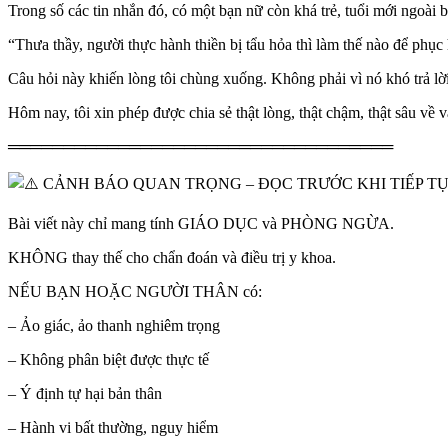
Trong số các tin nhắn đó, có một bạn nữ còn khá trẻ, tuổi mới ngoài b
“Thưa thầy, người thực hành thiền bị tẩu hỏa thì làm thế nào để phục
Câu hỏi này khiến lòng tôi chùng xuống. Không phải vì nó khó trả lời
Hôm nay, tôi xin phép được chia sẻ thật lòng, thật chậm, thật sâu về 
═══════════════════════════════════
CẢNH BÁO QUAN TRỌNG – ĐỌC TRƯỚC KHI TIẾP T
Bài viết này chỉ mang tính GIÁO DỤC và PHÒNG NGỪA.
KHÔNG thay thế cho chẩn đoán và điều trị y khoa.
NẾU BẠN HOẶC NGƯỜI THÂN có:
– Ảo giác, ảo thanh nghiêm trọng
– Không phân biệt được thực tế
– Ý định tự hại bản thân
– Hành vi bất thường, nguy hiểm