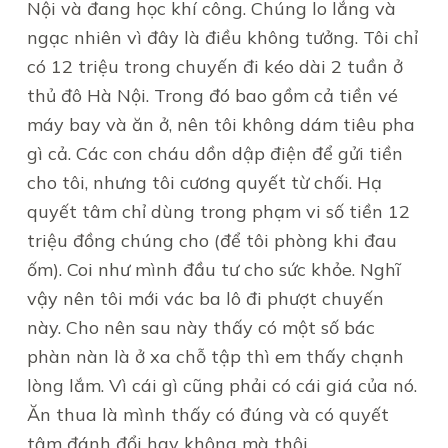
Nội và đang học khí công. Chúng lo lắng và
ngạc nhiên vì đây là điều không tưởng. Tôi chỉ
có 12 triệu trong chuyến đi kéo dài 2 tuần ở
thủ đô Hà Nội. Trong đó bao gồm cả tiền vé
máy bay và ăn ở, nên tôi không dám tiêu pha
gì cả. Các con cháu dồn dập điện để gửi tiền
cho tôi, nhưng tôi cương quyết từ chối. Hạ
quyết tâm chỉ dùng trong phạm vi số tiền 12
triệu đồng chúng cho (để tôi phòng khi đau
ốm). Coi như mình đầu tư cho sức khỏe. Nghĩ
vậy nên tôi mới vác ba lô đi phượt chuyến
này. Cho nên sau này thấy có một số bác
phàn nàn là ở xa chỗ tập thì em thấy chạnh
lòng lắm. Vì cái gì cũng phải có cái giá của nó.
Ăn thua là mình thấy có đúng và có quyết
tâm đánh đổi hay không mà thôi.