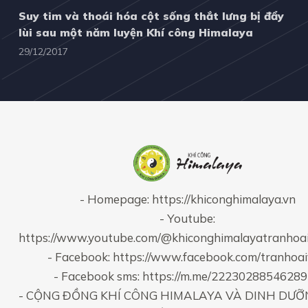
Suy tim và thoái hóa cột sống thắt lưng bị đẩy
lùi sau một năm luyện Khí công Himalaya
29/12/2017
- Homepage:
https://khiconghimalaya.vn
- Youtube:
https://www.youtube.com/@khiconghimalayatranhoa
- Facebook:
https://www.facebook.com/tranhoa
- Facebook sms:
https://m.me/2223028854628
- CỘNG ĐỒNG KHÍ CÔNG HIMALAYA VÀ DINH DƯỠ