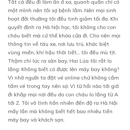
Tất cả đều đi làm ăn ở xa, quanh quẩn chỉ có
một mình nên tôi sợ bệnh lắm. Nên mọi sinh
hoạt đời thường tôi đều tinh giảm tối đa. Khi
quyết định ra Hà Nội học, tôi không cho con
cháu biết mà cứ thế khóa cửa đi. Cho nên mọi
thông tin về tàu xe, nơi lưu trú, khác biệt
vùng miền, khí hậu thời tiết… tôi đều mù tịt.
Thậm chí lúc ra sân bay, Hai Lúa tôi rất lo
lắng: Không biết có được lên máy bay không?
Vì nhờ người ta đặt vé online chứ không cầm
tấm vé trong tay nên sợ. Vì từ hồi nào tới giờ
đi khắp mọi nơi đều do con cháu lo lắng từ A
tới Z. Tôi vô tình hồn nhiên đến độ ra Hà Nội
mấy lần mà không biết hết bao nhiêu tiền
máy bay và khách sạn.