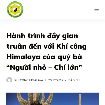
S
k
i
p
t
Hành trình đầy gian
o
truân đến với Khí công
c
o
Himalaya của quý bà
n
“Người nhỏ – Chí lớn”
t
e
n
KHÍ CÔNG HIMALAYA
29/12/2017
BÁO CHÍ
t