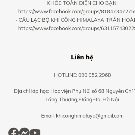
KHỎE TOÀN DIỆN CHO BẠN:
https://www.facebook.com/groups/8184734727
- CÂU LẠC BỘ KHÍ CÔNG HIMALAYA TRẦN HOÀI
https://www.facebook.com/groups/6311574302
Liên hệ
HOTLINE: 090 952 2968
Địa chỉ lớp học: Học viện Phụ Nữ, số 68 Nguyễn Chí
Láng Thượng, Đống Đa, Hà Nội
Email: khiconghimalaya@gmail.com