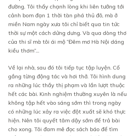
đường. Tôi thấy chạnh lòng khi liên tưởng tới
cảnh bom đạn 1 thời tàn phá thủ đô, mà ở
miền Nam ngày xưa tôi chỉ biết qua tin tức
thời sự một cách dửng dưng. Và qua dòng thơ
của thi sĩ mà tôi ái mộ “Đêm mơ Hà Nội dáng
kiều thơm”…
Về lại nhà, sau đó tôi tiếp tục tập luyện. Cố
gắng từng động tác và hơi thở. Tôi hình dung
ra những lúc thầy thị phạm và lần lượt thuộc
hết các bài. Kinh nghiệm thường xuyên là nếu
không tập hết vào sáng sớm thì trong ngày
có những lúc xảy ra việc đột xuất sẽ khó thực
hiện. Nên tôi quyết tâm dậy sớm để trả bài
cho xong. Tôi đam mê đọc sách báo để tìm