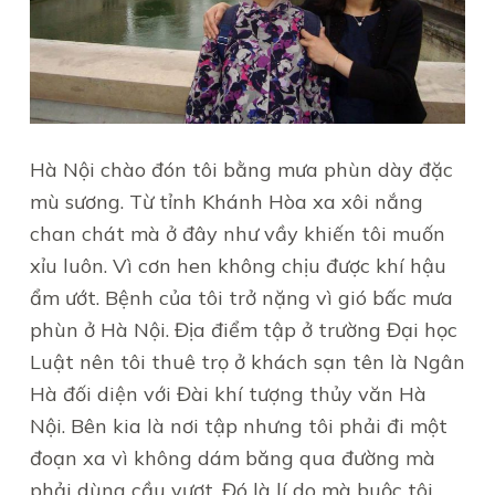
Hà Nội chào đón tôi bằng mưa phùn dày đặc
mù sương. Từ tỉnh Khánh Hòa xa xôi nắng
chan chát mà ở đây như vầy khiến tôi muốn
xỉu luôn. Vì cơn hen không chịu được khí hậu
ẩm ướt. Bệnh của tôi trở nặng vì gió bấc mưa
phùn ở Hà Nội. Địa điểm tập ở trường Đại học
Luật nên tôi thuê trọ ở khách sạn tên là Ngân
Hà đối diện với Đài khí tượng thủy văn Hà
Nội. Bên kia là nơi tập nhưng tôi phải đi một
đoạn xa vì không dám băng qua đường mà
phải dùng cầu vượt. Đó là lí do mà buộc tôi