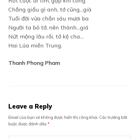
Rốt cuộc đi tìm, gặp khí công.
Chẳng giấu gì anh, tớ cũng…già
Tuổi đời vừa chẵn sáu mươi ba
Người ta bỏ tớ, nên thành…giá
Nứt mộng lâu rồi, tớ kệ cha…
Hai Lúa miền Trung.
Thanh Phong Pham
Leave a Reply
Email của bạn sẽ không được hiển thị công khai.
Các trường bắt
buộc được đánh dấu
*