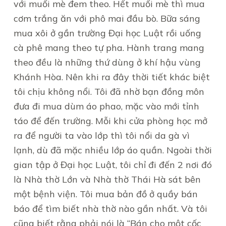
với muối mè đem theo. Hết muối mè thì mua
cơm trắng ăn với phô mai đầu bò. Bữa sáng
mua xôi ở gần trường Đại học Luật rồi uống
cà phê mang theo tự pha. Hành trang mang
theo đều là những thứ dùng ở khí hậu vùng
Khánh Hòa. Nên khi ra đây thời tiết khác biệt
tôi chịu không nổi. Tôi đã nhờ bạn đồng môn
đưa đi mua dùm áo phao, mặc vào mới tỉnh
táo để đến trường. Mỗi khi cửa phòng học mở
ra để người ta vào lớp thì tôi nổi da gà vì
lạnh, dù đã mặc nhiều lớp áo quần. Ngoài thời
gian tập ở Đại học Luật, tôi chỉ đi đến 2 nơi đó
là Nhà thờ Lớn và Nhà thờ Thái Hà sát bên
một bệnh viện. Tôi mua bản đồ ở quầy bán
báo để tìm biết nhà thờ nào gần nhất. Và tôi
cũng biết rằng phải nói là “Bán cho một cốc