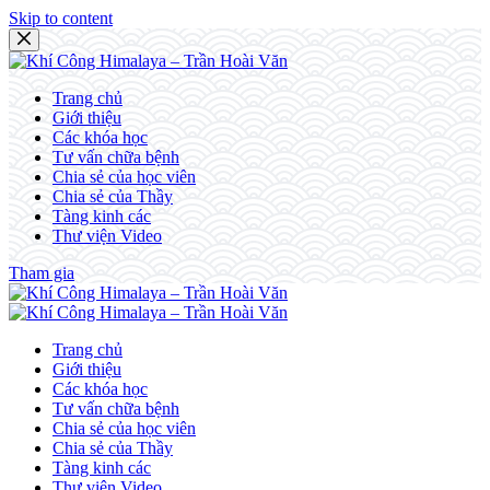
Skip to content
Trang chủ
Giới thiệu
Các khóa học
Tư vấn chữa bệnh
Chia sẻ của học viên
Chia sẻ của Thầy
Tàng kinh các
Thư viện Video
Tham gia
Trang chủ
Giới thiệu
Các khóa học
Tư vấn chữa bệnh
Chia sẻ của học viên
Chia sẻ của Thầy
Tàng kinh các
Thư viện Video