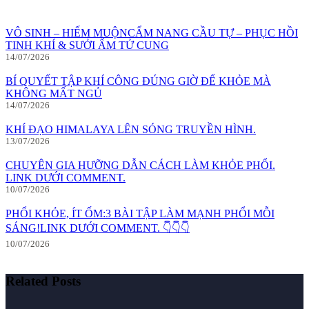
VÔ SINH – HIẾM MUỘNCẨM NANG CẦU TỰ – PHỤC HỒI
TINH KHÍ & SƯỞI ẤM TỬ CUNG
14/07/2026
BÍ QUYẾT TẬP KHÍ CÔNG ĐÚNG GIỜ ĐỂ KHỎE MÀ
KHÔNG MẤT NGỦ
14/07/2026
KHÍ ĐẠO HIMALAYA LÊN SÓNG TRUYỀN HÌNH.
13/07/2026
CHUYÊN GIA HƯỠNG DẪN CÁCH LÀM KHỎE PHỔI.
LINK DƯỚI COMMENT.
10/07/2026
PHỔI KHỎE, ÍT ỐM:3 BÀI TẬP LÀM MẠNH PHỔI MỖI
SÁNG!LINK DƯỚI COMMENT. 👇👇👇
10/07/2026
Related Posts