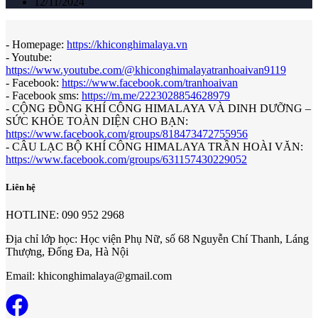
12/11/2024
- Homepage:
https://khiconghimalaya.vn
- Youtube:
https://www.youtube.com/@khiconghimalayatranhoaivan9119
- Facebook:
https://www.facebook.com/tranhoaivan
- Facebook sms:
https://m.me/2223028854628979
- CỘNG ĐỒNG KHÍ CÔNG HIMALAYA VÀ DINH DƯỠNG –
SỨC KHỎE TOÀN DIỆN CHO BẠN:
https://www.facebook.com/groups/818473472755956
- CÂU LẠC BỘ KHÍ CÔNG HIMALAYA TRẦN HOÀI VĂN:
https://www.facebook.com/groups/631157430229052
Liên hệ
HOTLINE: 090 952 2968
Địa chỉ lớp học: Học viện Phụ Nữ, số 68 Nguyễn Chí Thanh, Láng
Thượng, Đống Đa, Hà Nội
Email: khiconghimalaya@gmail.com