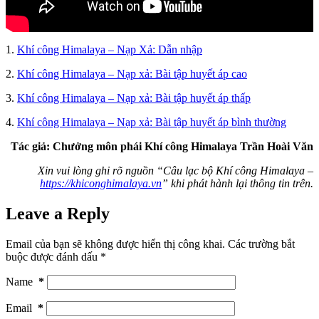
1.
Khí công Himalaya – Nạp Xả: Dẫn nhập
2.
Khí công Himalaya – Nạp xả: Bài tập huyết áp cao
3.
Khí công Himalaya – Nạp xả: Bài tập huyết áp thấp
4.
Khí công Himalaya – Nạp xả: Bài tập huyết áp bình thường
Tác giả: Chưởng môn phái Khí công Himalaya Trần Hoài Văn
Xin vui lòng ghi rõ nguồn “Câu lạc bộ Khí công Himalaya –
https://khiconghimalaya.vn
” khi phát hành lại thông tin trên.
Leave a Reply
Email của bạn sẽ không được hiển thị công khai.
Các trường bắt
buộc được đánh dấu
*
Name
*
Email
*