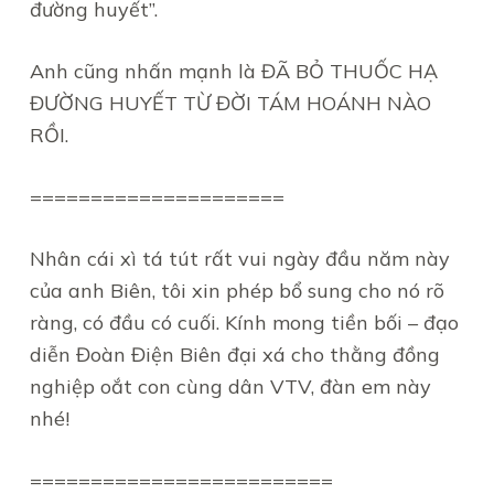
đường huyết”.
Anh cũng nhấn mạnh là ĐÃ BỎ THUỐC HẠ
ĐƯỜNG HUYẾT TỪ ĐỜI TÁM HOÁNH NÀO
RỒI.
=====================
Nhân cái xì tá tút rất vui ngày đầu năm này
của anh Biên, tôi xin phép bổ sung cho nó rõ
ràng, có đầu có cuối. Kính mong tiền bối – đạo
diễn Đoàn Điện Biên đại xá cho thằng đồng
nghiệp oắt con cùng dân VTV, đàn em này
nhé!
=========================