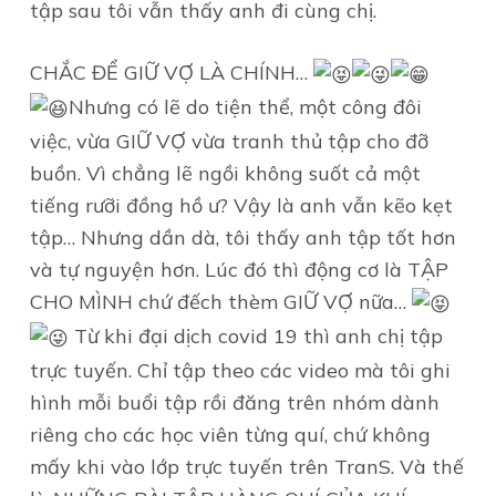
tập sau tôi vẫn thấy anh đi cùng chị.
CHẮC ĐỂ GIỮ VỢ LÀ CHÍNH…
Nhưng có lẽ do tiện thể, một công đôi
việc, vừa GIỮ VỢ vừa tranh thủ tập cho đỡ
buồn. Vì chẳng lẽ ngồi không suốt cả một
tiếng rưỡi đồng hồ ư? Vậy là anh vẫn kẽo kẹt
tập… Nhưng dần dà, tôi thấy anh tập tốt hơn
và tự nguyện hơn. Lúc đó thì động cơ là TẬP
CHO MÌNH chứ đếch thèm GIỮ VỢ nữa…
Từ khi đại dịch covid 19 thì anh chị tập
trực tuyến. Chỉ tập theo các video mà tôi ghi
hình mỗi buổi tập rồi đăng trên nhóm dành
riêng cho các học viên từng quí, chứ không
mấy khi vào lớp trực tuyến trên TranS. Và thế