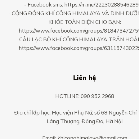
- Facebook sms:
https://m.me/2223028854628
- CỘNG ĐỒNG KHÍ CÔNG HIMALAYA VÀ DINH DƯỠ
KHỎE TOÀN DIỆN CHO BẠN:
https://www.facebook.com/groups/8184734727
- CÂU LẠC BỘ KHÍ CÔNG HIMALAYA TRẦN HOÀI
https://www.facebook.com/groups/6311574302
Liên hệ
HOTLINE: 090 952 2968
Địa chỉ lớp học: Học viện Phụ Nữ, số 68 Nguyễn Chí
Láng Thượng, Đống Đa, Hà Nội
Email: khiconghimalaya@gmail.com