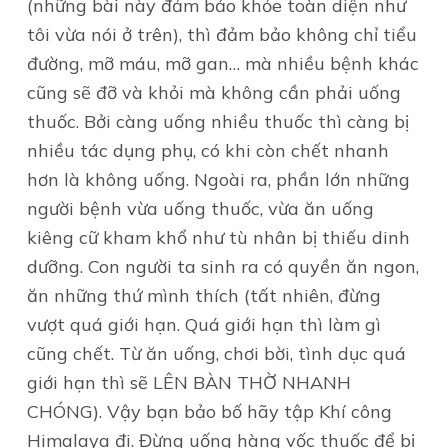
(những bài này đảm bảo khỏe toàn diện như
tôi vừa nói ở trên), thì đảm bảo không chỉ tiểu
đường, mỡ máu, mỡ gan… mà nhiều bệnh khác
cũng sẽ đỡ và khỏi mà không cần phải uống
thuốc. Bởi càng uống nhiều thuốc thì càng bị
nhiều tác dụng phụ, có khi còn chết nhanh
hơn là không uống. Ngoài ra, phần lớn những
người bệnh vừa uống thuốc, vừa ăn uống
kiêng cữ kham khổ như tù nhân bị thiếu dinh
dưỡng. Con người ta sinh ra có quyền ăn ngon,
ăn những thứ mình thích (tất nhiên, đừng
vượt quá giới hạn. Quá giới hạn thì làm gì
cũng chết. Từ ăn uống, chơi bời, tình dục quá
giới hạn thì sẽ LÊN BÀN THỜ NHANH
CHÓNG). Vậy bạn bảo bố hãy tập Khí công
Himalaya đi. Đừng uống hàng vốc thuốc để bị