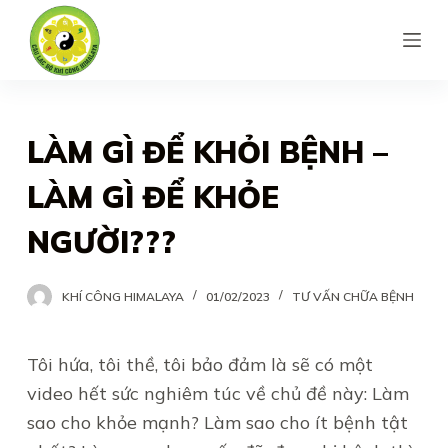
S
k
i
p
t
LÀM GÌ ĐỂ KHỎI BỆNH –
o
LÀM GÌ ĐỂ KHỎE
c
o
NGƯỜI???
n
t
KHÍ CÔNG HIMALAYA
01/02/2023
TƯ VẤN CHỮA BỆNH
e
n
Tôi hứa, tôi thề, tôi bảo đảm là sẽ có một
t
video hết sức nghiêm túc về chủ đề này: Làm
sao cho khỏe mạnh? Làm sao cho ít bệnh tật