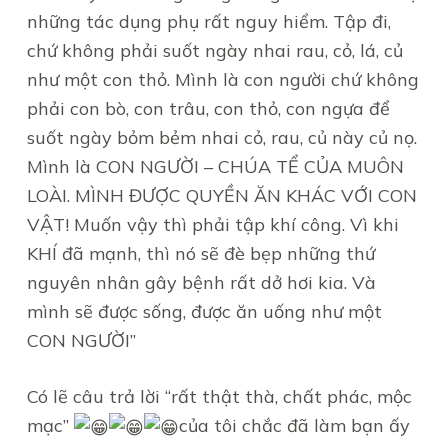
những tác dụng phụ rất nguy hiểm. Tập đi,
chứ không phải suốt ngày nhai rau, cỏ, lá, củ
như một con thỏ. Mình là con người chứ không
phải con bò, con trâu, con thỏ, con ngựa để
suốt ngày bỏm bẻm nhai cỏ, rau, củ này củ nọ.
Mình là CON NGƯỜI – CHÚA TỂ CỦA MUÔN
LOÀI. MÌNH ĐƯỢC QUYỀN ĂN KHÁC VỚI CON
VẬT! Muốn vậy thì phải tập khí công. Vì khi
KHÍ đã mạnh, thì nó sẽ đè bẹp những thứ
nguyên nhân gây bệnh rất dở hơi kia. Và
mình sẽ được sống, được ăn uống như một
CON NGƯỜI”
Có lẽ câu trả lời “rất thật thà, chất phác, mộc
mạc”
của tôi chắc đã làm bạn ấy