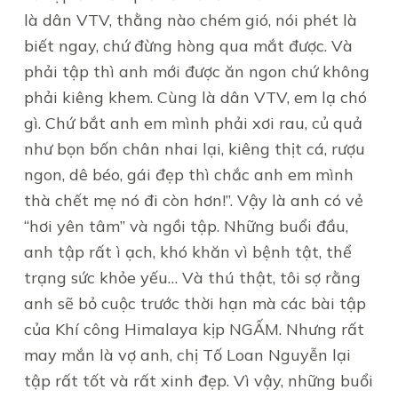
là dân VTV, thằng nào chém gió, nói phét là
biết ngay, chứ đừng hòng qua mắt được. Và
phải tập thì anh mới được ăn ngon chứ không
phải kiêng khem. Cùng là dân VTV, em lạ chó
gì. Chứ bắt anh em mình phải xơi rau, củ quả
như bọn bốn chân nhai lại, kiêng thịt cá, rượu
ngon, dê béo, gái đẹp thì chắc anh em mình
thà chết mẹ nó đi còn hơn!”. Vậy là anh có vẻ
“hơi yên tâm” và ngồi tập. Những buổi đầu,
anh tập rất ì ạch, khó khăn vì bệnh tật, thể
trạng sức khỏe yếu… Và thú thật, tôi sợ rằng
anh sẽ bỏ cuộc trước thời hạn mà các bài tập
của Khí công Himalaya kịp NGẤM. Nhưng rất
may mắn là vợ anh, chị Tố Loan Nguyễn lại
tập rất tốt và rất xinh đẹp. Vì vậy, những buổi