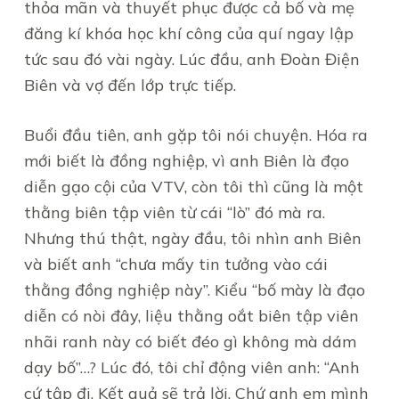
thỏa mãn và thuyết phục được cả bố và mẹ
đăng kí khóa học khí công của quí ngay lập
tức sau đó vài ngày. Lúc đầu, anh Đoàn Điện
Biên và vợ đến lớp trực tiếp.
Buổi đầu tiên, anh gặp tôi nói chuyện. Hóa ra
mới biết là đồng nghiệp, vì anh Biên là đạo
diễn gạo cội của VTV, còn tôi thì cũng là một
thằng biên tập viên từ cái “lò” đó mà ra.
Nhưng thú thật, ngày đầu, tôi nhìn anh Biên
và biết anh “chưa mấy tin tưởng vào cái
thằng đồng nghiệp này”. Kiểu “bố mày là đạo
diễn có nòi đây, liệu thằng oắt biên tập viên
nhãi ranh này có biết đéo gì không mà dám
dạy bố”…? Lúc đó, tôi chỉ động viên anh: “Anh
cứ tập đi. Kết quả sẽ trả lời. Chứ anh em mình