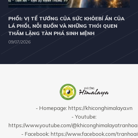
PHỔI: VỊ TỂ TƯỚNG CỦA SỨC KHỎEBÍ ẨN CỦA
LÁ PHỔI, NỖI BUỒN VÀ NHỮNG THÓI QUEN
THẦM LẶNG TÀN PHÁ SINH MỆNH
09/07/2026
- Homepage:
https://khiconghimalaya.vn
- Youtube:
https://www.youtube.com/@khiconghimalayatranhoa
- Facebook:
https://www.facebook.com/tranhoa