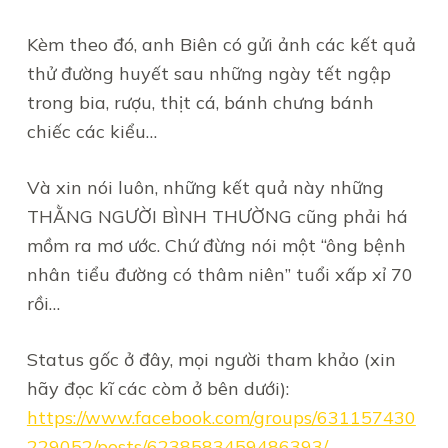
Kèm theo đó, anh Biên có gửi ảnh các kết quả
thử đường huyết sau những ngày tết ngập
trong bia, rượu, thịt cá, bánh chưng bánh
chiếc các kiểu…
Và xin nói luôn, những kết quả này những
THẰNG NGƯỜI BÌNH THƯỜNG cũng phải há
mồm ra mơ ước. Chứ đừng nói một “ông bệnh
nhân tiểu đường có thâm niên” tuổi xấp xỉ 70
rồi…
Status gốc ở đây, mọi người tham khảo (xin
hãy đọc kĩ các còm ở bên dưới):
https://www.facebook.com/groups/631157430
229052/posts/6238583459486393/