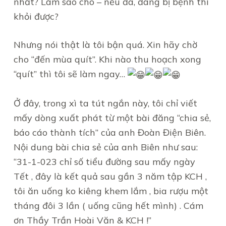
nhất? Làm sao cho – nếu đã, đang bị bệnh thì
khỏi được?
Nhưng nói thật là tôi bận quá. Xin hãy chờ
cho “đến mùa quít”. Khi nào thu hoạch xong
“quít” thì tôi sẽ làm ngay…
Ở đây, trong xì ta tút ngắn này, tôi chỉ viết
mấy dòng xuất phát từ một bài đăng “chia sẻ,
báo cáo thành tích” của anh Đoàn Điện Biên.
Nội dung bài chia sẻ của anh Biên như sau:
“31-1-023 chỉ số tiểu đường sau mấy ngày
Tết , đây là kết quả sau gần 3 năm tập KCH ,
tôi ăn uống ko kiêng khem lắm , bia rượu một
tháng đôi 3 lần ( uống cũng hết mình) . Cám
ơn Thầy Trần Hoài Văn & KCH !”