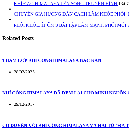
KHÍ ĐẠO HIMALAYA LÊN SÓNG TRUYỀN HÌNH.
13/07
CHUYÊN GIA HƯỠNG DẪN CÁCH LÀM KHỎE PHỔI. 
PHỔI KHỎE, ÍT ỐM:3 BÀI TẬP LÀM MẠNH PHỔI MỖI 
Related Posts
THĂM LỚP KHÍ CÔNG HIMALAYA BẮC KẠN
28/02/2023
KHÍ CÔNG HIMALAYA ĐÃ ĐEM LẠI CHO MÌNH NGUỒN 
29/12/2017
CƠ DUYÊN VỚI KHÍ CÔNG HIMALAYA VÀ HAI TỪ “ĐA 