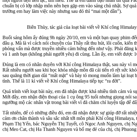
mọi người tiện liên lạc, tìm hiểu. Thế là em đánh bạo nhắn tin qua Fa
chuẩn bị có lớp nhập môn nên hẹn gặp em vào sáng chủ nhật. Sợ quá t
trường em hay làm việc này nhưng sau đó thì “mai một dần”).
Biên Thùy, tác giả của loạt bài viết về Khí công Himala
Buổi sáng hôm ấy đúng 9h ngày 20/10, em và một bạn quay phim đến 
đâu ạ. Mà là vì cách nói chuyện của Thầy rất thu hút, lôi cuốn, kiến
phỏng vấn mà được truyền nhiều cảm hứng đến như vậy. Phải đăng ký 
và 1 anh bạn (không phải người yêu) đi cùng. Lần ấy, em viết được 16
Đúng là em có nhân duyên với Khí công Himalaya thật, sau này vì mộ
Rất nhiều người sau khi học khóa nhập môn đã cải tiến rõ rệt sức khỏ
sau quãng thời gian dài “mất mặt” và bày tỏ mong muốn làm lại loạt b
tình. Thế là 11 kì viết về Khí công Himalaya tiếp tục “ra đời”.
Quá trình viết loạt bài này, em đã nhận được khá nhiều tình cảm và
Mới đây, em nhận điện thoại của 1 cụ ông 95 tuổi nhưng giọng nói sa
ngưỡng mộ các nhân vật trong bài viết vì đã chăm chỉ luyện tập để đ
Tất nhiên, để có những điều đó, em đã nhận được sự giúp đỡ rất nhiệ
cảm ơn chân thành và sâu sắc nhất tới môn phái Khí công Himalaya, 
Phạm Thị Yến, bác Nguyễn Thị Tuyết, cô Ngoc Anh Nguyen, chị N
chị Meo Cat, chị Ha Thanh Nguyen và bố mẹ đẻ của chị, chị Phuong