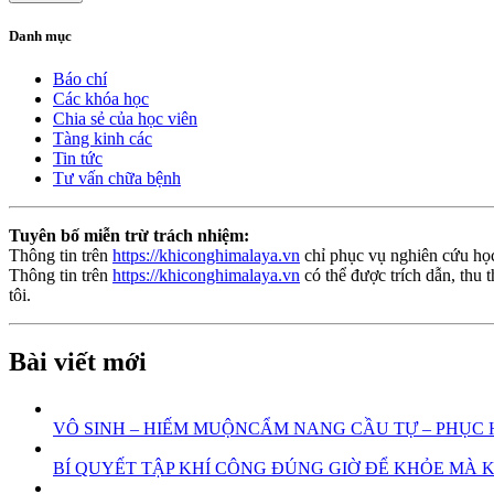
Danh mục
Báo chí
Các khóa học
Chia sẻ của học viên
Tàng kinh các
Tin tức
Tư vấn chữa bệnh
Tuyên bố miễn trừ trách nhiệm:
Thông tin trên
https://khiconghimalaya.vn
chỉ phục vụ nghiên cứu học
Thông tin trên
https://khiconghimalaya.vn
có thể được trích dẫn, thu 
tôi.
Bài viết mới
VÔ SINH – HIẾM MUỘNCẨM NANG CẦU TỰ – PHỤC H
BÍ QUYẾT TẬP KHÍ CÔNG ĐÚNG GIỜ ĐỂ KHỎE MÀ