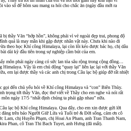
ấy, Thầy trả lời tin nhắn của em và nói thời gian này khá bận vì
hỏi vào sổ để hôm sau mang ra hỏi cho chắc ăn (ngày đầu mới ra
bị thầy Văn “hớp hồn”, không phải vì vẻ ngoài đẹp trai, phong độ
 “Mình quả là may mắn khi gặp được nhân vật này. Chưa khi nào đi
a theo học Khí công Himalaya, lại còn lôi kéo được bác họ, chị dâu
bài dài kỳ đầu tiên trong sự nghiệp cầm bút của em.
 thấy môn phái ngày càng có sức lan tỏa sâu rộng trong cộng đồng…
g Himalaya. Vậy là em chủ động “quay lại” liên lạc lại với thầy Văn
a, em lại được thầy và các anh chị trong Câu lạc bộ giúp đỡ rất nhiệt
đọc gọi đến chủ yếu hỏi về Khí công Himalaya và “con” Biên Thùy.
h trọng tới thầy Văn, đọc thơ viết về Thầy cho em nghe và nói rất
ập môn ngày 17/5 “nhất định chúng ta phải gặp nhau” nữa.
g Câu lạc bộ Khí công Himalaya. Qua đây, cho em xin được gửi lời
ết đăng trên báo Người Giữ Lửa và Tuổi trẻ & Đời sống, cảm ơn cô
ức Lam, chị Huyền Phạm, chị Hoai An Pham, anh Tran Thanh Nam,
ira Phan, cô Tran Thi Bach Tuyet, anh Hưng (đã mất).