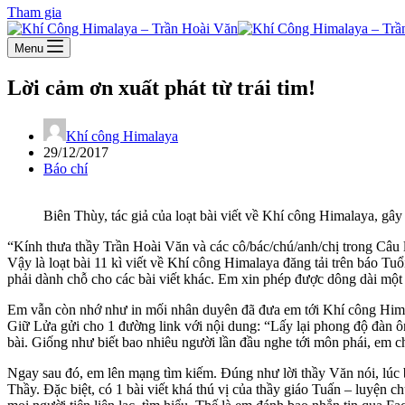
Tham gia
Menu
Lời cảm ơn xuất phát từ trái tim!
Khí công Himalaya
29/12/2017
Báo chí
Biên Thùy, tác giả của loạt bài viết về Khí công Himalaya, gâ
“Kính thưa thầy Trần Hoài Văn và các cô/bác/chú/anh/chị trong Câu
Vậy là loạt bài 11 kì viết về Khí công Himalaya đăng tải trên báo Tuổ
phải dành chỗ cho các bài viết khác. Em xin phép được dông dài một 
Em vẫn còn nhớ như in mối nhân duyên đã đưa em tới Khí công Hima
Giữ Lửa gửi cho 1 đường link với nội dung: “Lấy lại phong độ đàn ô
bài. Giống như biết bao nhiêu người lần đầu nghe tới môn phái, em 
Ngay sau đó, em lên mạng tìm kiếm. Đúng như lời thầy Văn nói, lúc 
Thầy. Đặc biệt, có 1 bài viết khá thú vị của thầy giáo Tuấn – luyện 