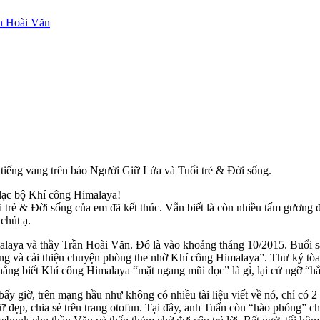
y tiếng vang trên báo Người Giữ Lửa và Tuổi trẻ & Đời sống.
 lạc bộ Khí công Himalaya!
i trẻ & Đời sống của em đã kết thúc. Vẫn biết là còn nhiều tấm gương đ
chút ạ.
laya và thầy Trần Hoài Văn. Đó là vào khoảng tháng 10/2015. Buổi 
ng và cải thiện chuyện phòng the nhờ Khí công Himalaya”. Thư ký tòa 
chẳng biết Khí công Himalaya “mặt ngang mũi dọc” là gì, lại cứ ngỡ “
bấy giờ, trên mạng hầu như không có nhiều tài liệu viết về nó, chỉ 
chữ đẹp, chia sẻ trên trang otofun. Tại đây, anh Tuấn còn “hào phóng”