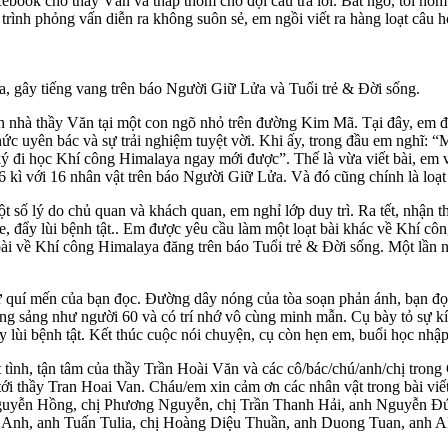
cebook cho thầy Văn và thấp thỏm chờ đợi câu trả lời. Bất ngờ, tối hôm 
rình phỏng vấn diễn ra không suôn sẻ, em ngồi viết ra hàng loạt câu 
ya, gây tiếng vang trên báo Người Giữ Lửa và Tuổi trẻ & Đời sống.
nhà thầy Văn tại một con ngõ nhỏ trên đường Kim Mã. Tại đây, em đã 
 thức uyên bác và sự trải nghiệm tuyệt vời. Khi ấy, trong đầu em nghĩ:
đi học Khí công Himalaya ngay mới được”. Thế là vừa viết bài, em vừ
 kì với 16 nhân vật trên báo Người Giữ Lửa. Và đó cũng chính là loạt 
t số lý do chủ quan và khách quan, em nghỉ lớp duy trì. Ra tết, nhận
e, đẩy lùi bệnh tật.. Em được yêu cầu làm một loạt bài khác về Khí côn
ài về Khí công Himalaya đăng trên báo Tuổi trẻ & Đời sống. Một lần nữ
 sự quí mến của bạn đọc. Đường dây nóng của tòa soạn phản ánh, bạn 
ng sảng như người 60 và có trí nhớ vô cùng minh mẫn. Cụ bày tỏ sự kín
ẩy lùi bệnh tật. Kết thúc cuộc nói chuyện, cụ còn hẹn em, buổi học nh
t tình, tận tâm của thầy Trần Hoài Văn và các cô/bác/chú/anh/chị tron
tới thầy Tran Hoai Van. Cháu/em xin cảm ơn các nhân vật trong bài vi
guyễn Hồng, chị Phương Nguyễn, chị Trần Thanh Hải, anh Nguyễn Đ
 Anh, anh Tuấn Tulia, chị Hoàng Diệu Thuần, anh Duong Tuan, anh Ak