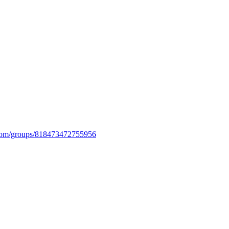
com/groups/818473472755956