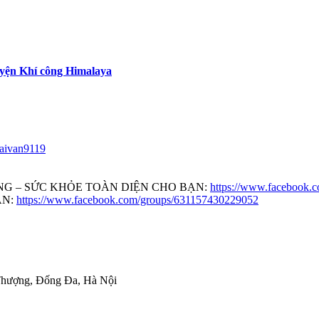
luyện Khí công Himalaya
aivan9119
G – SỨC KHỎE TOÀN DIỆN CHO BẠN:
https://www.facebook.
ĂN:
https://www.facebook.com/groups/631157430229052
 Thượng, Đống Đa, Hà Nội