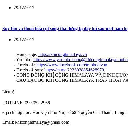
29/12/2017
Suy tim và thoái hóa cột sống thắt lưng bị đẩy lùi sau một năm 
29/12/2017
- Homepage:
https://khiconghimalaya.vn
- Youtube:
https://www.youtube.com/@khiconghimalayatranho
- Facebook:
https://www.facebook.com/tranhoaivan
- Facebook sms:
https://m.me/2223028854628979
- CỘNG ĐỒNG KHÍ CÔNG HIMALAYA VÀ DINH DƯỠN
- CÂU LẠC BỘ KHÍ CÔNG HIMALAYA TRẦN HOÀI V
Liên hệ
HOTLINE: 090 952 2968
Địa chỉ lớp học: Học viện Phụ Nữ, số 68 Nguyễn Chí Thanh, Láng
Email: khiconghimalaya@gmail.com