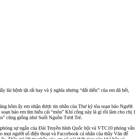
ẩy lùi bệnh tật rất hay và ý nghĩa nhưng “đất diễn” của em đã hết,
sáng hôm ấy em nhận được tin nhắn của Thư ký tòa soạn báo Người
soạn bảo em tìm hiểu cái “món” Khí công này là gì rồi làm cho chị 1
hắn” cũng giống như Suối Nguồn Tươi Trẻ.
có 2 phóng sự ngắn của Đài Truyền hình Quốc hội và VTC10 phỏng vấn
 cho mọi người số điện thoại và Faccebook cá nhân của thầy Văn để