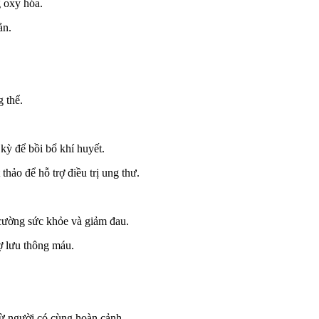
g oxy hóa.
ản.
 thể.
kỳ để bồi bổ khí huyết.
 thảo để hỗ trợ điều trị ung thư.
 cường sức khỏe và giảm đau.
ợ lưu thông máu.
từ người có cùng hoàn cảnh.