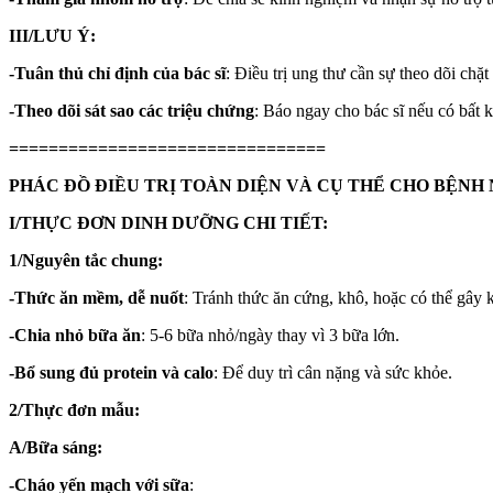
III/LƯU Ý:
-Tuân thủ chỉ định của bác sĩ
: Điều trị ung thư cần sự theo dõi chặt
-Theo dõi sát sao các triệu chứng
: Báo ngay cho bác sĩ nếu có bất 
================================
PHÁC ĐỒ ĐIỀU TRỊ TOÀN DIỆN VÀ CỤ THỂ CHO BỆN
I/THỰC ĐƠN DINH DƯỠNG CHI TIẾT:
1/Nguyên tắc chung:
-Thức ăn mềm, dễ nuốt
: Tránh thức ăn cứng, khô, hoặc có thể gây k
-Chia nhỏ bữa ăn
: 5-6 bữa nhỏ/ngày thay vì 3 bữa lớn.
-Bổ sung đủ protein và calo
: Để duy trì cân nặng và sức khỏe.
2/Thực đơn mẫu:
A/Bữa sáng:
-Cháo yến mạch với sữa
: