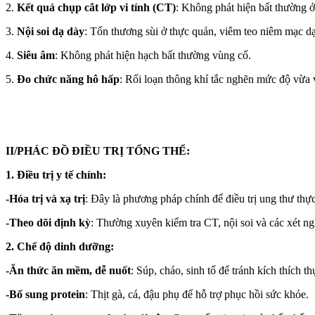
2.
Kết quả chụp cắt lớp vi tính (CT)
: Không phát hiện bất thường ở
3.
Nội soi dạ dày
: Tổn thương sùi ở thực quản, viêm teo niêm mạc dạ
4.
Siêu âm
: Không phát hiện hạch bất thường vùng cổ.
5.
Đo chức năng hô hấp
: Rối loạn thông khí tắc nghẽn mức độ vừa
II/PHÁC ĐỒ ĐIỀU TRỊ TỔNG THỂ:
1. Điều trị y tế chính:
-Hóa trị và xạ trị
: Đây là phương pháp chính để điều trị ung thư thực
-Theo dõi định kỳ
: Thường xuyên kiểm tra CT, nội soi và các xét ng
2. Chế độ dinh dưỡng:
-Ăn thức ăn mềm, dễ nuốt
: Súp, cháo, sinh tố để tránh kích thích t
-Bổ sung protein
: Thịt gà, cá, đậu phụ để hỗ trợ phục hồi sức khỏe.