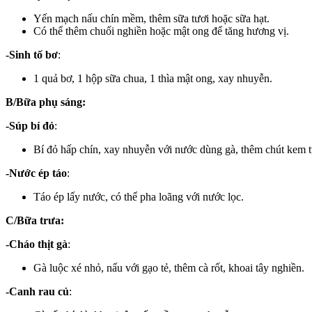
Yến mạch nấu chín mềm, thêm sữa tươi hoặc sữa hạt.
Có thể thêm chuối nghiền hoặc mật ong để tăng hương vị.
-Sinh tố bơ
:
1 quả bơ, 1 hộp sữa chua, 1 thìa mật ong, xay nhuyễn.
B/Bữa phụ sáng:
-Súp bí đỏ
:
Bí đỏ hấp chín, xay nhuyễn với nước dùng gà, thêm chút kem t
-Nước ép táo
:
Táo ép lấy nước, có thể pha loãng với nước lọc.
C/Bữa trưa:
-Cháo thịt gà
:
Gà luộc xé nhỏ, nấu với gạo tẻ, thêm cà rốt, khoai tây nghiền.
-Canh rau củ
: