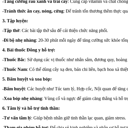
-Tăng cường rau xanh và trái cây
: Cung cấp vitamin và chất chốn
-Tránh thức ăn cay, nóng, cứng
: Để tránh tổn thương thêm thực qu
3. Tập luyện:
-Tập thở
: Các bài tập thở sâu để cải thiện chức năng phổi.
-Đi bộ nhẹ nhàng
: 20-30 phút mỗi ngày để tăng cường sức khỏe tổng
4. Bài thuốc Đông y hỗ trợ:
-Thuốc Bắc
: Sử dụng các vị thuốc như nhân sâm, đương quy, hoàng 
-Thuốc Nam
: Có thể dùng cây xạ đen, bán chi liên, bạch hoa xà thiệt
5. Bấm huyệt và xoa bóp:
-Bấm huyệt
: Các huyệt như Túc tam lý, Hợp cốc, Nội quan để tăng
-Xoa bóp nhẹ nhàng
: Vùng cổ và ngực để giảm căng thẳng và hỗ tr
6. Tâm lý và hỗ trợ tinh thần:
-Tư vấn tâm lý
: Giúp bệnh nhân giữ tinh thần lạc quan, giảm stress.
-Tham gia nhóm hỗ trợ
: Để chia sẻ kinh nghiệm và nhận sự hỗ trợ 