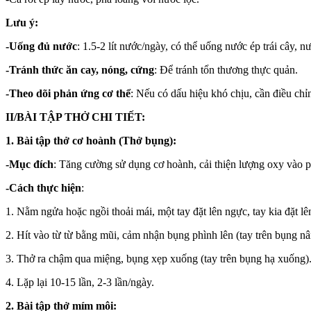
Lưu ý:
-Uống đủ nước
: 1.5-2 lít nước/ngày, có thể uống nước ép trái cây, n
-Tránh thức ăn cay, nóng, cứng
: Để tránh tổn thương thực quản.
-Theo dõi phản ứng cơ thể
: Nếu có dấu hiệu khó chịu, cần điều chỉ
II/BÀI TẬP THỞ CHI TIẾT:
1. Bài tập thở cơ hoành (Thở bụng):
-Mục đích
: Tăng cường sử dụng cơ hoành, cải thiện lượng oxy vào p
-Cách thực hiện
:
1. Nằm ngửa hoặc ngồi thoải mái, một tay đặt lên ngực, tay kia đặt lê
2. Hít vào từ từ bằng mũi, cảm nhận bụng phình lên (tay trên bụng nâ
3. Thở ra chậm qua miệng, bụng xẹp xuống (tay trên bụng hạ xuống)
4. Lặp lại 10-15 lần, 2-3 lần/ngày.
2. Bài tập thở mím môi: