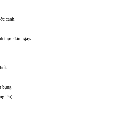
ước canh.
nh thực đơn ngay.
hổi.
n bụng.
ng lên).
.