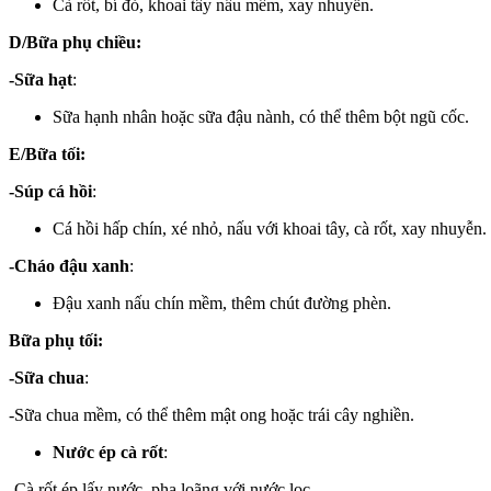
Cà rốt, bí đỏ, khoai tây nấu mềm, xay nhuyễn.
D/Bữa phụ chiều:
-Sữa hạt
:
Sữa hạnh nhân hoặc sữa đậu nành, có thể thêm bột ngũ cốc.
E/Bữa tối:
-Súp cá hồi
:
Cá hồi hấp chín, xé nhỏ, nấu với khoai tây, cà rốt, xay nhuyễn.
-Cháo đậu xanh
:
Đậu xanh nấu chín mềm, thêm chút đường phèn.
Bữa phụ tối:
-Sữa chua
:
-Sữa chua mềm, có thể thêm mật ong hoặc trái cây nghiền.
Nước ép cà rốt
:
-Cà rốt ép lấy nước, pha loãng với nước lọc.