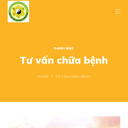
S
k
i
p
t
o
DANH MỤC
c
Tư vấn chữa bệnh
o
n
HOME
TƯ VẤN CHỮA BỆNH
t
e
n
t