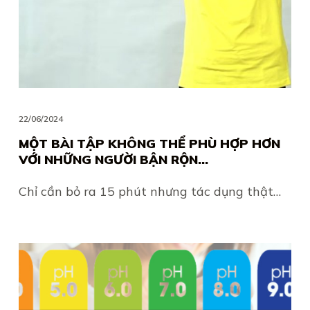
22/06/2024
MỘT BÀI TẬP KHÔNG THỂ PHÙ HỢP HƠN
VỚI NHỮNG NGƯỜI BẬN RỘN…
Chỉ cần bỏ ra 15 phút nhưng tác dụng thật…