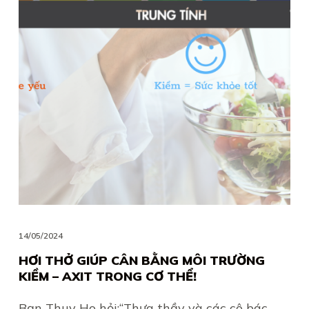
14/05/2024
HƠI THỞ GIÚP CÂN BẰNG MÔI TRƯỜNG
KIỀM – AXIT TRONG CƠ THỂ!
Bạn Thuy Ho hỏi:“Thưa thầy và các cô bác