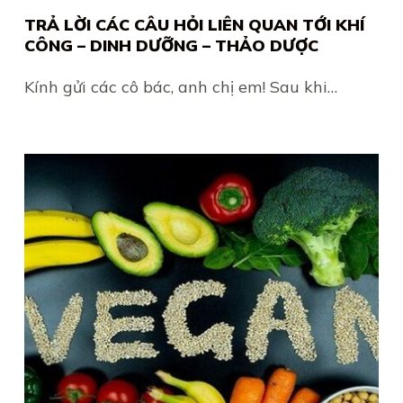
TRẢ LỜI CÁC CÂU HỎI LIÊN QUAN TỚI KHÍ
CÔNG – DINH DƯỠNG – THẢO DƯỢC
Kính gửi các cô bác, anh chị em! Sau khi…